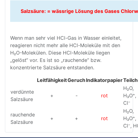
Salzsäure: = wässrige Lösung des Gases Chlorw
Wenn man sehr viel HCl-Gas in Wasser einleitet,
reagieren nicht mehr alle HCl-Moleküle mit den
H₂O-Molekülen. Diese HCl-Moleküle liegen
„gelöst“ vor. Es ist so „rauchende“ bzw.
konzentrierte Salzsäure entstanden.
Leitfähigkeit
Geruch
Indikatorpapier
Teilc
H₂O,
verdünnte
+
-
rot
H₃O⁺,
Salzsäure
Cl⁻
H₂O,
rauchende
+
+
rot
H₃O⁺,
Salzsäure
Cl⁻, H