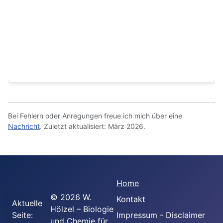
Chemie – Kursstufe
Chemische Gleichgewichte, Naturstoffe, Kunststoffe,
Elektrochemie und Energetik. Basisfach und
Leistungsfach BW.
Bei Fehlern oder Anregungen freue ich mich über eine
Nachricht
. Zuletzt aktualisiert: März 2026.
Home
©
2026
W.
Kontakt
Aktuelle
Hölzel – Biologie
Seite:
Impressum - Disclaimer
und Chemie für