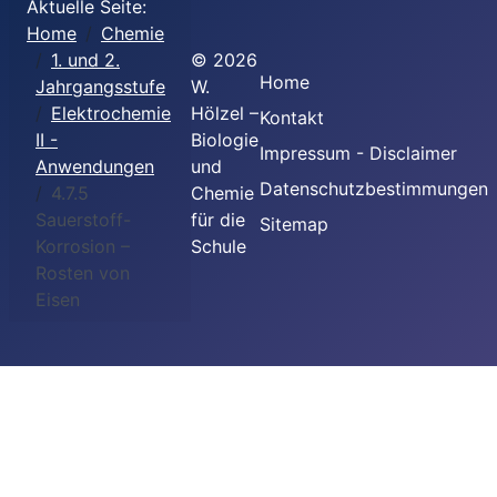
Aktuelle Seite:
Home
Chemie
1. und 2.
©
2026
Home
Jahrgangsstufe
W.
Elektrochemie
Hölzel –
Kontakt
II -
Biologie
Impressum - Disclaimer
Anwendungen
und
Datenschutzbestimmungen
4.7.5
Chemie
Sauerstoff-
für die
Sitemap
Korrosion –
Schule
Rosten von
Eisen