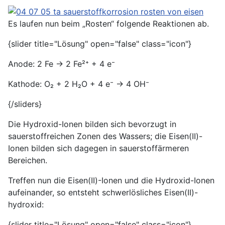
Es laufen nun beim „Rosten“ folgende Reaktionen ab.
{slider title="Lösung" open="false" class="icon"}
Anode: 2 Fe → 2 Fe²⁺ + 4 e⁻
Kathode: O₂ + 2 H₂O + 4 e⁻ → 4 OH⁻
{/sliders}
Die Hydroxid-Ionen bilden sich bevorzugt in
sauerstoffreichen Zonen des Wassers; die Eisen(II)-
Ionen bilden sich dagegen in sauerstoffärmeren
Bereichen.
Treffen nun die Eisen(II)-Ionen und die Hydroxid-Ionen
aufeinander, so entsteht schwerlösliches Eisen(II)-
hydroxid:
{slider title="Lösung" open="false" class="icon"}