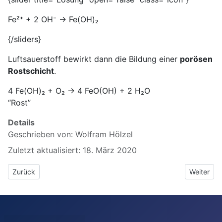
Fe²⁺ + 2 OH⁻ → Fe(OH)₂
{/sliders}
Luftsauerstoff bewirkt dann die Bildung einer
porösen
Rostschicht
.
4 Fe(OH)₂ + O₂ → 4 FeO(OH) + 2 H₂O
“Rost”
Details
Geschrieben von:
Wolfram Hölzel
Zuletzt aktualisiert: 18. März 2020
Vorheriger Beitrag: 4.7.4 Einfluss von Kohlenstoffdioxid auf die K
Nächster B
Zurück
Weiter