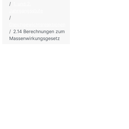
1. und 2.
Hölzel –
Kontakt
Jahrgangsstufe
Biologie
Impressum - Discl
und
Datenschutzbesti
Gleichgewichtsreaktionen
Chemie
2.14 Berechnungen zum
für die
Sitemap
Massenwirkungsgesetz
Schule