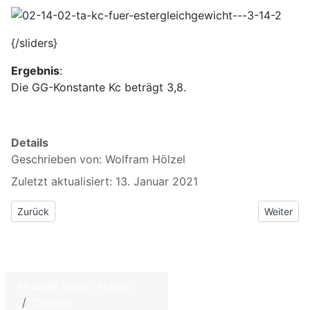
{/sliders}
Ergebnis
:
Die GG-Konstante Kc beträgt 3,8.
Details
Geschrieben von:
Wolfram Hölzel
Zuletzt aktualisiert: 13. Januar 2021
Vorheriger Beitrag: 2.13 Ermittlung der GG-Konstanten Kc
Nächster 
Zurück
Weiter
Aktuelle Seite:
Home
©
2026
Home
Chemie
W.