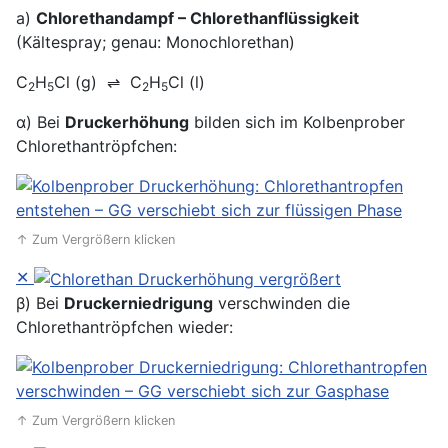
a)
Chlorethandampf – Chlorethanflüssigkeit
(Kältespray; genau: Monochlorethan)
C
H
Cl (g) ⇌ C
H
Cl (l)
2
5
2
5
α) Bei
Druckerhöhung
bilden sich im Kolbenprober
Chlorethantröpfchen:
↑ Zum Vergrößern klicken
✕
β) Bei
Druckerniedrigung
verschwinden die
Chlorethantröpfchen wieder:
↑ Zum Vergrößern klicken