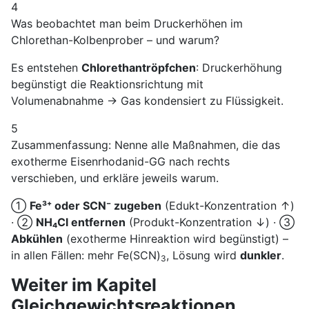
4
Was beobachtet man beim Druckerhöhen im
Chlorethan-Kolbenprober – und warum?
Es entstehen
Chlorethantröpfchen
: Druckerhöhung
begünstigt die Reaktionsrichtung mit
Volumenabnahme → Gas kondensiert zu Flüssigkeit.
5
Zusammenfassung: Nenne alle Maßnahmen, die das
exotherme Eisenrhodanid-GG nach rechts
verschieben, und erkläre jeweils warum.
①
Fe³⁺ oder SCN⁻ zugeben
(Edukt-Konzentration ↑)
· ②
NH₄Cl entfernen
(Produkt-Konzentration ↓) · ③
Abkühlen
(exotherme Hinreaktion wird begünstigt) –
in allen Fällen: mehr Fe(SCN)
, Lösung wird
dunkler
.
3
Weiter im Kapitel
Gleichgewichtsreaktionen