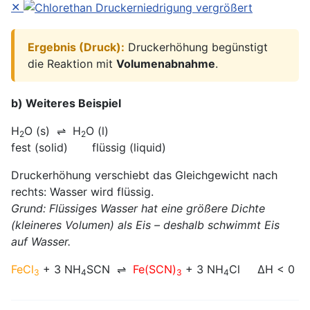
✕
Ergebnis (Druck):
Druckerhöhung begünstigt
die Reaktion mit
Volumenabnahme
.
b) Weiteres Beispiel
H
O (s) ⇌ H
O (l)
2
2
fest (solid) flüssig (liquid)
Druckerhöhung verschiebt das Gleichgewicht nach
rechts: Wasser wird flüssig.
Grund: Flüssiges Wasser hat eine größere Dichte
(kleineres Volumen) als Eis – deshalb schwimmt Eis
auf Wasser.
FeCl
+ 3 NH
SCN ⇌
Fe(SCN)
+ 3 NH
Cl ΔH < 0
3
4
3
4