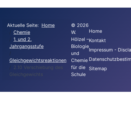
Aktuelle Seite:
Home
©
2026
Home
Chemie
W.
1. und 2.
Hölzel –
Kontakt
Jahrgangsstufe
Biologie
Impressum - Discl
und
Datenschutzbesti
Gleichgewichtsreaktionen
Chemie
2.10 Verschiebung des
für die
Sitemap
Gleichgewichts
Schule