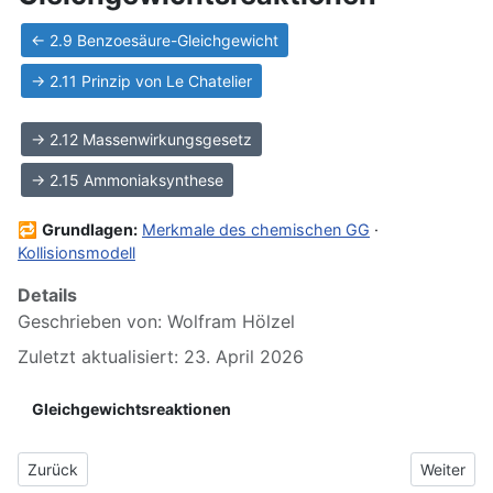
← 2.9 Benzoesäure-Gleichgewicht
→ 2.11 Prinzip von Le Chatelier
→ 2.12 Massenwirkungsgesetz
→ 2.15 Ammoniaksynthese
🔁
Grundlagen:
Merkmale des chemischen GG
·
Kollisionsmodell
Details
Geschrieben von:
Wolfram Hölzel
Zuletzt aktualisiert: 23. April 2026
Gleichgewichtsreaktionen
Vorheriger Beitrag: 2.9 Säure-Base-Reaktion mit Benzoesäure
Nächster B
Zurück
Weiter