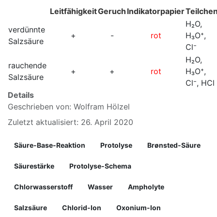
Leitfähigkeit
Geruch
Indikatorpapier
Teilche
H₂O,
verdünnte
+
-
rot
H₃O⁺,
Salzsäure
Cl⁻
H₂O,
rauchende
+
+
rot
H₃O⁺,
Salzsäure
Cl⁻, HCl
Details
Geschrieben von:
Wolfram Hölzel
Zuletzt aktualisiert: 26. April 2020
Säure-Base-Reaktion
Protolyse
Brønsted-Säure
Säurestärke
Protolyse-Schema
Chlorwasserstoff
Wasser
Ampholyte
Salzsäure
Chlorid-Ion
Oxonium-Ion