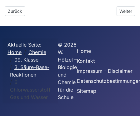
Vorheriger Beitrag: 5 Stärke von Säuren und Basen
Nächster B
Zurück
Weiter
Aktuelle Seite:
©
2026
Home
Home
Chemie
W.
09. Klasse
Hölzel –
Kontakt
3. Säure-Base-
Biologie
Impressum - Disclaimer
Reaktionen
und
Datenschutzbestimmunge
6
Chemie
Chlorwasserstoff-
für die
Sitemap
Gas und Wasser
Schule