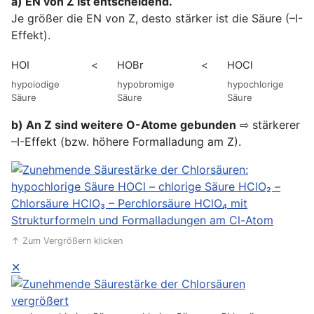
a) EN von Z ist entscheidend.
Je größer die EN von Z, desto stärker ist die Säure (–I-
Effekt).
HOI
<
HOBr
<
HOCl
hypoiodige
hypobromige
hypochlorige
Säure
Säure
Säure
b) An Z sind weitere O-Atome gebunden
⇨ stärkerer
–I-Effekt (bzw. höhere Formalladung am Z).
↑ Zum Vergrößern klicken
✕