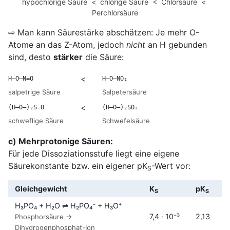
hypochlorige Säure < chlorige Säure < Chlorsäure <
Perchlorsäure
⇨ Man kann Säurestärke abschätzen: Je mehr O-
Atome an das Z-Atom, jedoch
nicht
an H gebunden
sind, desto
stärker
die Säure:
<
H–O–N=O
H–O–NO₂
salpetrige Säure
Salpetersäure
<
(H–O–)₂S=O
(H–O–)₂SO₂
schweflige Säure
Schwefelsäure
c) Mehrprotonige Säuren:
Für jede Dissoziationsstufe liegt eine eigene
Säurekonstante bzw. ein eigener pK
-Wert vor:
S
Gleichgewicht
K
pK
S
S
H₃PO₄ + H₂O ⇌ H₂PO₄⁻ + H₃O⁺
7,4 · 10⁻³
2,13
Phosphorsäure →
Dihydrogenphosphat-Ion