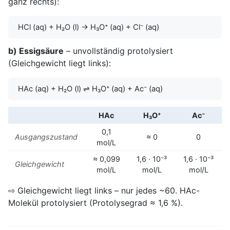
ganz rechts):
HCl (aq) + H₂O (l) → H₃O⁺ (aq) + Cl⁻ (aq)
b) Essigsäure
– unvollständig protolysiert
(Gleichgewicht liegt links):
HAc (aq) + H₂O (l) ⇌ H₃O⁺ (aq) + Ac⁻ (aq)
HAc
H₃O⁺
Ac⁻
0,1
Ausgangszustand
≈ 0
0
mol/L
≈ 0,099
1,6 · 10⁻³
1,6 · 10⁻³
Gleichgewicht
mol/L
mol/L
mol/L
⇨ Gleichgewicht liegt links – nur jedes ~60. HAc-
Molekül protolysiert (Protolysegrad ≈ 1,6 %).