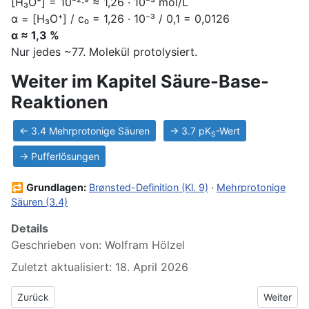
[H₃O⁺] = 10⁻²·⁹ ≈ 1,26 · 10⁻³ mol/L
α = [H₃O⁺] / c₀ = 1,26 · 10⁻³ / 0,1 = 0,0126
α ≈ 1,3 %
Nur jedes ~77. Molekül protolysiert.
Weiter im Kapitel Säure-Base-
Reaktionen
← 3.4 Mehrprotonige Säuren
→ 3.7 pK
-Wert
S
→ Pufferlösungen
🔁
Grundlagen:
Brønsted-Definition (Kl. 9)
·
Mehrprotonige
Säuren (3.4)
Details
Geschrieben von:
Wolfram Hölzel
Zuletzt aktualisiert: 18. April 2026
Vorheriger Beitrag: 3.4 Mehrprotonige Säuren
Nächster 
Zurück
Weiter