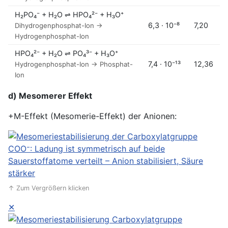
H₂PO₄⁻ + H₂O ⇌ HPO₄²⁻ + H₃O⁺
6,3 · 10⁻⁸
7,20
Dihydrogenphosphat-Ion →
Hydrogenphosphat-Ion
HPO₄²⁻ + H₂O ⇌ PO₄³⁻ + H₃O⁺
7,4 · 10⁻¹³
12,36
Hydrogenphosphat-Ion → Phosphat-
Ion
d) Mesomerer Effekt
+M-Effekt (Mesomerie-Effekt) der Anionen:
↑ Zum Vergrößern klicken
✕