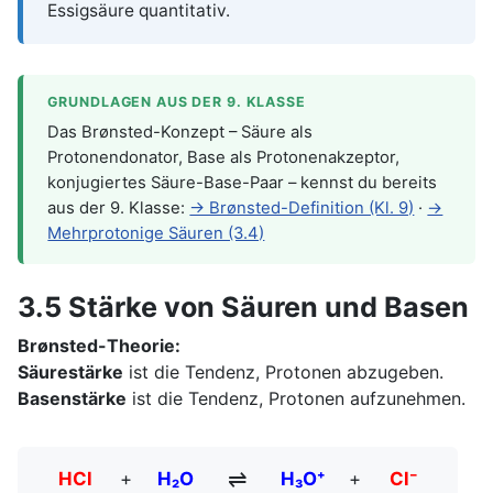
Essigsäure quantitativ.
GRUNDLAGEN AUS DER 9. KLASSE
Das Brønsted-Konzept – Säure als
Protonendonator, Base als Protonenakzeptor,
konjugiertes Säure-Base-Paar – kennst du bereits
aus der 9. Klasse:
→ Brønsted-Definition (Kl. 9)
·
→
Mehrprotonige Säuren (3.4)
3.5 Stärke von Säuren und Basen
Brønsted-Theorie:
Säurestärke
ist die Tendenz, Protonen abzugeben.
Basenstärke
ist die Tendenz, Protonen aufzunehmen.
⇌
HCl
+
H₂O
H₃O⁺
+
Cl⁻