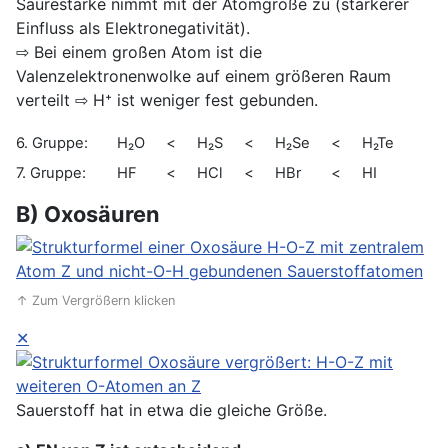
Säurestärke nimmt mit der Atomgröße zu (stärkerer
Einfluss als Elektronegativität).
⇨ Bei einem großen Atom ist die
Valenzelektronenwolke auf einem größeren Raum
verteilt ⇨ H⁺ ist weniger fest gebunden.
6. Gruppe:
H₂O
<
H₂S
<
H₂Se
<
H₂Te
7. Gruppe:
HF
<
HCl
<
HBr
<
HI
B) Oxosäuren
↑ Zum Vergrößern klicken
✕
Sauerstoff hat in etwa die gleiche Größe.