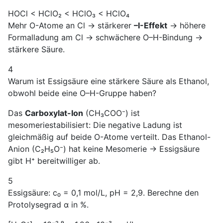
HOCl < HClO₂ < HClO₃ < HClO₄
Mehr O-Atome an Cl → stärkerer
–I-Effekt
→ höhere
Formalladung am Cl → schwächere O–H-Bindung →
stärkere Säure.
4
Warum ist Essigsäure eine stärkere Säure als Ethanol,
obwohl beide eine O–H-Gruppe haben?
Das
Carboxylat-Ion
(CH₃COO⁻) ist
mesomeriestabilisiert: Die negative Ladung ist
gleichmäßig auf beide O-Atome verteilt. Das Ethanol-
Anion (C₂H₅O⁻) hat keine Mesomerie → Essigsäure
gibt H⁺ bereitwilliger ab.
5
Essigsäure: c₀ = 0,1 mol/L, pH = 2,9. Berechne den
Protolysegrad α in %.