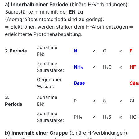
a) Innerhalb einer Periode
(binäre H-Verbindungen):
Säurestärke nimmt mit der
EN
zu
(Atomgrößenunterschiede sind zu gering).
⇨ Elektronen werden stärker dem H-Atom entzogen ⇨
erleichterte Protonenabspaltung.
Zunahme
2. Periode
N
<
O
<
F
EN:
Zunahme
NH₃
<
H₂O
<
HF
Säurestärke:
Gegenüber
Base
Säu
Wasser:
3.
Zunahme
P
<
S
<
Cl
Periode
EN:
Zunahme
PH₃
<
H₂S
<
HCl
Säurestärke:
b) Innerhalb einer Gruppe
(binäre H-Verbindungen):