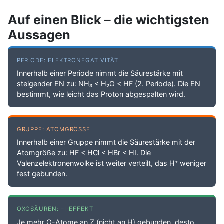
Auf einen Blick – die wichtigsten
Aussagen
PERIODE: ELEKTRONEGATIVITÄT
Innerhalb einer Periode nimmt die Säurestärke mit
steigender EN zu: NH₃ < H₂O < HF (2. Periode). Die EN
bestimmt, wie leicht das Proton abgespalten wird.
GRUPPE: ATOMGRÖSSE
Innerhalb einer Gruppe nimmt die Säurestärke mit der
Atomgröße zu: HF < HCl < HBr < HI. Die
Valenzelektronenwolke ist weiter verteilt, das H⁺ weniger
fest gebunden.
OXOSÄUREN: –I-EFFEKT
Je mehr O-Atome an Z (nicht an H) gebunden, desto