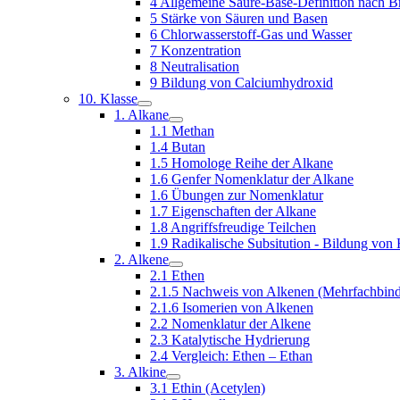
4 Allgemeine Säure-Base-Definition nach B
5 Stärke von Säuren und Basen
6 Chlorwasserstoff-Gas und Wasser
7 Konzentration
8 Neutralisation
9 Bildung von Calciumhydroxid
10. Klasse
1. Alkane
1.1 Methan
1.4 Butan
1.5 Homologe Reihe der Alkane
1.6 Genfer Nomenklatur der Alkane
1.6 Übungen zur Nomenklatur
1.7 Eigenschaften der Alkane
1.8 Angriffsfreudige Teilchen
1.9 Radikalische Subsitution - Bildung von
2. Alkene
2.1 Ethen
2.1.5 Nachweis von Alkenen (Mehrfachbin
2.1.6 Isomerien von Alkenen
2.2 Nomenklatur der Alkene
2.3 Katalytische Hydrierung
2.4 Vergleich: Ethen – Ethan
3. Alkine
3.1 Ethin (Acetylen)