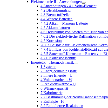
Elektrochemie II - Anwendungen
4 Anwendungen - 4.1 Volta-Element
4.2 Bleiakkumulator
4.3 Brennstoffzelle
4.4 Weitere Batterien
4.4.2 Alkali – Mangan-Batterie
4.5 Akkumulatoren
4.6 Herstellung von Stoffen mit Hilfe von
4.6.2 Die elektrolytische Raffination von K
4.7 Korrosion
4.7.3 Beispiele für Elektrochemische Korro
4.7.4 Einfluss von Kohlenstoffdioxid auf di
4.7.5 Sauerstoff-Korrosion – Rosten von Ei
4.7.6 Korrosionsschutz
Energetik - Thermodynamik
1 Systeme
2 Energieerhaltungssatz
3 Innere Energie – U
4 Volumenarbeit - W
5 Reaktionswärme – Q
6 Wärmekapazität
7 Kalorimetrie
7.2 Bestimmung der Neutralisationsenthalpi
8 Enthalpie - H
8.2 Endotherme Reaktionen