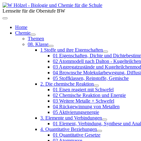
Lernseite für die Oberstufe BW
Home
Chemie
Themen
08. Klasse
1 Stoffe und ihre Eigenschaften
01 Eigenschaften, Dichte und Dichtebesti
02 Atommodell nach Dalton - Kugelteilche
03 Aggregatzustände und Kugelteilchenmod
04 Brownsche Molekularbewegung, Diffus
05 Stoffklassen, Reinstoffe, Gemische
2. Die chemische Reaktion
01 Eisen reagiert mit Schwefel
02 Chemische Reaktion und Energie
03 Weitere Metalle + Schwefel
04 Rückgewinnung von Metallen
05 Aktivierungsenergie
3. Elemente und Verbindungen
01 Element, Verbindung, Synthese und Ana
4. Quantitative Beziehungen
01 Quantitative Gesetze
02 Atommasse