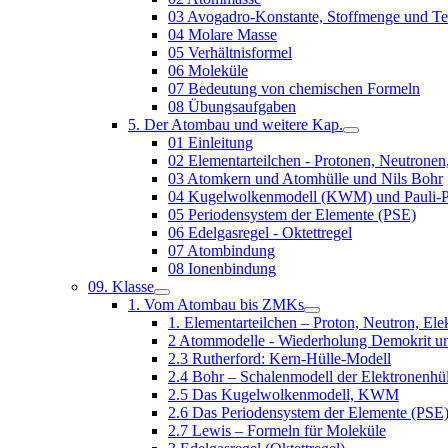
03 Avogadro-Konstante, Stoffmenge und Te
04 Molare Masse
05 Verhältnisformel
06 Moleküle
07 Bedeutung von chemischen Formeln
08 Übungsaufgaben
5. Der Atombau und weitere Kap.
01 Einleitung
02 Elementarteilchen - Protonen, Neutronen
03 Atomkern und Atomhülle und Nils Bohr
04 Kugelwolkenmodell (KWM) und Pauli-P
05 Periodensystem der Elemente (PSE)
06 Edelgasregel - Oktettregel
07 Atombindung
08 Ionenbindung
09. Klasse
1. Vom Atombau bis ZMKs
1. Elementarteilchen – Proton, Neutron, Ele
2 Atommodelle - Wiederholung Demokrit u
2.3 Rutherford: Kern-Hülle-Modell
2.4 Bohr – Schalenmodell der Elektronenhül
2.5 Das Kugelwolkenmodell, KWM
2.6 Das Periodensystem der Elemente (PSE
2.7 Lewis – Formeln für Moleküle