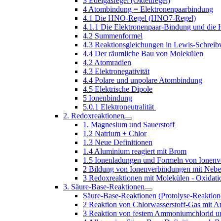
3 Edelgasregel (Oktettregel)
4 Atombindung = Elektronenpaarbindung
4.1 Die HNO-Regel (HNO7-Regel)
4.1.1 Die Elektronenpaar-Bindung und di
4.2 Summenformel
4.3 Reaktionsgleichungen in Lewis-Schre
4.4 Der räumliche Bau von Molekülen
4.2 Atomradien
4.3 Elektronegativität
4.4 Polare und unpolare Atombindung
4.5 Elektrische Dipole
5 Ionenbindung
5.0.1 Elektroneutralität
2. Redoxreaktionen
1. Magnesium und Sauerstoff
1.2 Natrium + Chlor
1.3 Neue Definitionen
1.4 Aluminium reagiert mit Brom
1.5 Ionenladungen und Formeln von Ionen
2 Bildung von Ionenverbindungen mit Neb
3 Redoxreaktionen mit Molekülen - Oxidati
3. Säure-Base-Reaktionen
Säure-Base-Reaktionen (Protolyse-Reaktion
2 Reaktion von Chlorwasserstoff-Gas mit
3 Reaktion von festem Ammoniumchlorid u