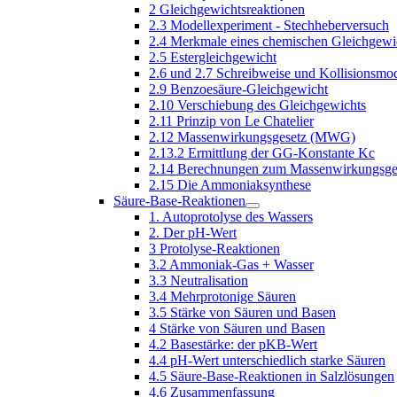
2 Gleichgewichtsreaktionen
2.3 Modellexperiment - Stechheberversuch
2.4 Merkmale eines chemischen Gleichgewi
2.5 Estergleichgewicht
2.6 und 2.7 Schreibweise und Kollisionsmod
2.9 Benzoesäure-Gleichgewicht
2.10 Verschiebung des Gleichgewichts
2.11 Prinzip von Le Chatelier
2.12 Massenwirkungsgesetz (MWG)
2.13.2 Ermittlung der GG-Konstante Kc
2.14 Berechnungen zum Massenwirkungsge
2.15 Die Ammoniaksynthese
Säure-Base-Reaktionen
1. Autoprotolyse des Wassers
2. Der pH-Wert
3 Protolyse-Reaktionen
3.2 Ammoniak-Gas + Wasser
3.3 Neutralisation
3.4 Mehrprotonige Säuren
3.5 Stärke von Säuren und Basen
4 Stärke von Säuren und Basen
4.2 Basestärke: der pKB-Wert
4.4 pH-Wert unterschiedlich starke Säuren
4.5 Säure-Base-Reaktionen in Salzlösungen
4.6 Zusammenfassung