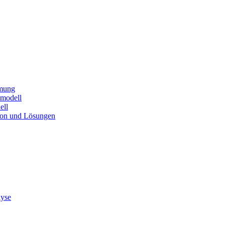
mmung
nmodell
ell
ion und Lösungen
lyse