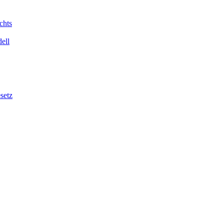
chts
ell
setz