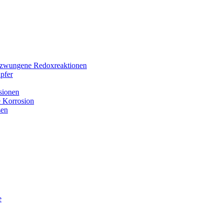
 erzwungene Redoxreaktionen
upfer
sionen
e Korrosion
sen
e