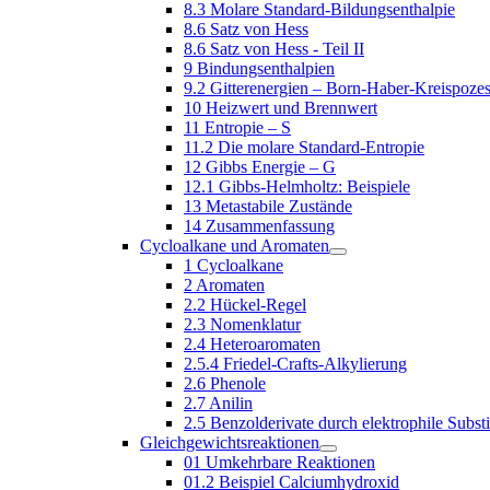
8.3 Molare Standard-Bildungsenthalpie
8.6 Satz von Hess
8.6 Satz von Hess - Teil II
9 Bindungsenthalpien
9.2 Gitterenergien – Born-Haber-Kreispoze
10 Heizwert und Brennwert
11 Entropie – S
11.2 Die molare Standard-Entropie
12 Gibbs Energie – G
12.1 Gibbs-Helmholtz: Beispiele
13 Metastabile Zustände
14 Zusammenfassung
Cycloalkane und Aromaten
1 Cycloalkane
2 Aromaten
2.2 Hückel-Regel
2.3 Nomenklatur
2.4 Heteroaromaten
2.5.4 Friedel-Crafts-Alkylierung
2.6 Phenole
2.7 Anilin
2.5 Benzolderivate durch elektrophile Substi
Gleichgewichtsreaktionen
01 Umkehrbare Reaktionen
01.2 Beispiel Calciumhydroxid