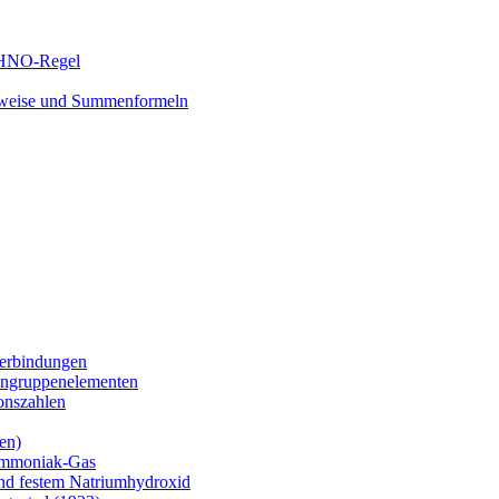
e HNO-Regel
ibweise und Summenformeln
verbindungen
engruppenelementen
onszahlen
en)
 Ammoniak-Gas
nd festem Natriumhydroxid