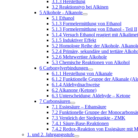
3.1.3 Herstellung
3.2 Reaktionstyp bei Alkinen
5 Alkohole - Alkanole
5.1 Ethanol
5.1.3 Formelermittlung von Ethanol
5.1.3 Formelermittlung von Ethanol - Teil II
5.1.4 Versuch Ethanol reagiert mit Alkalimet
5.1.5 Induktiver Effekt
5.2 Homologe Reihe der Alkohole, Alkanol
5.2.4 Primäre, sekundäre und tertiäre Alkoh
5.2.6 Mehrwertige Alkohole
5.3 Chemische Reaktionen von Alkohol
6 Carbonylverbindungen
6.1.1 Herstellung von Alkanale
6.1.2 Funktionelle Gruppe der Alkanale (A
6.1.4 Aldehydnachweise
6.2 Alkanone (Ketone)
6.3 Unterscheidung: Aldehyde – Ketone
7 Carbonsäuren
7.1 Essigsäure – Ethansäure
7.2 Funktionelle Gruppe der Monocarbonsä
7.3 Vergleich der Siedepunkte - ZMK
7.4.1 Säure-Base-Reaktionen
7.4.2 Redox-Reaktion von Essigsäure mit 
1. und 2. Jahrgangsstufe