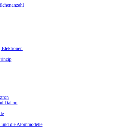
ilchenanzahl
, Elektronen
rinzip
ktron
nd Dalton
le
) und die Atommodelle