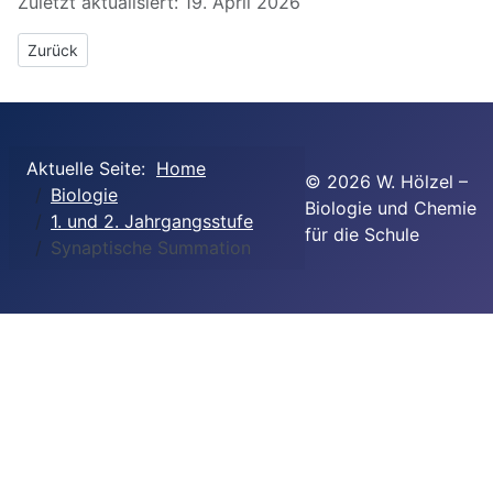
Zuletzt aktualisiert: 19. April 2026
Vorheriger Beitrag: 1. und 2 Jahrgangsstufe
Zurück
Aktuelle Seite:
Home
©
2026
W. Hölzel –
Biologie
Biologie und Chemie
1. und 2. Jahrgangsstufe
für die Schule
Synaptische Summation