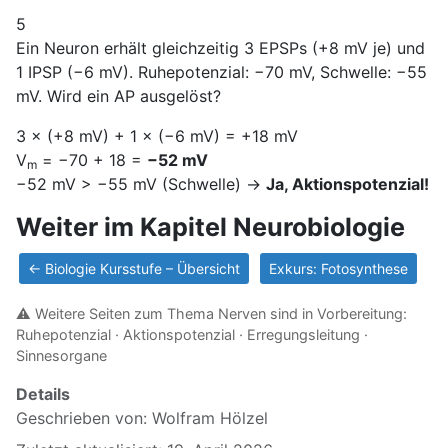
5
Ein Neuron erhält gleichzeitig 3 EPSPs (+8 mV je) und
1 IPSP (−6 mV). Ruhepotenzial: −70 mV, Schwelle: −55
mV. Wird ein AP ausgelöst?
3 × (+8 mV) + 1 × (−6 mV) = +18 mV
V
= −70 + 18 =
−52 mV
m
−52 mV > −55 mV (Schwelle) →
Ja, Aktionspotenzial!
Weiter im Kapitel Neurobiologie
← Biologie Kursstufe – Übersicht
Exkurs: Fotosynthese
⚠️ Weitere Seiten zum Thema Nerven sind in Vorbereitung:
Ruhepotenzial · Aktionspotenzial · Erregungsleitung ·
Sinnesorgane
Details
Geschrieben von:
Wolfram Hölzel