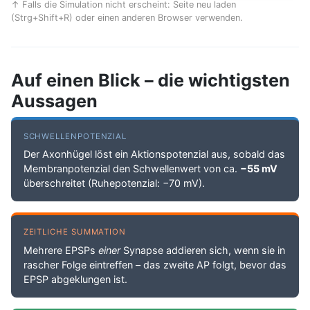
↑ Falls die Simulation nicht erscheint: Seite neu laden
(Strg+Shift+R) oder einen anderen Browser verwenden.
Auf einen Blick – die wichtigsten
Aussagen
SCHWELLENPOTENZIAL
Der Axonhügel löst ein Aktionspotenzial aus, sobald das
Membranpotenzial den Schwellenwert von ca.
−55 mV
überschreitet (Ruhepotenzial: −70 mV).
ZEITLICHE SUMMATION
Mehrere EPSPs
einer
Synapse addieren sich, wenn sie in
rascher Folge eintreffen – das zweite AP folgt, bevor das
EPSP abgeklungen ist.