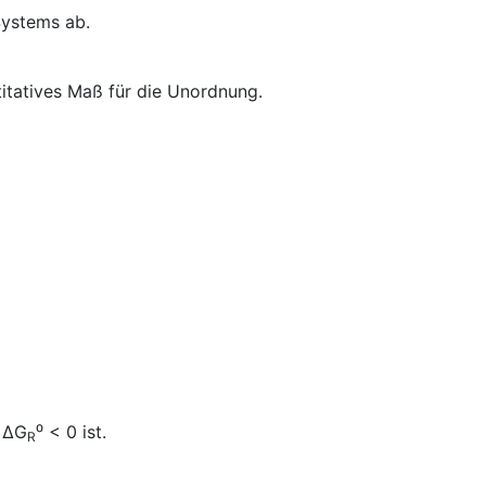
Systems ab.
titatives Maß für die Unordnung.
n ΔG
⁰ < 0 ist.
R