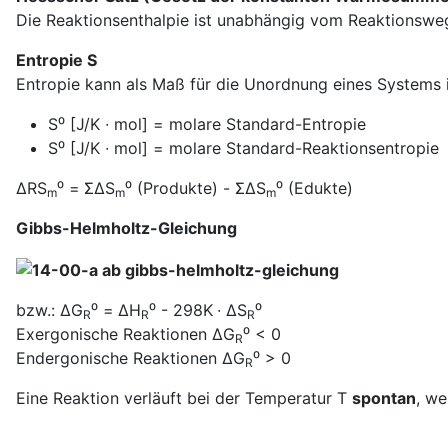
Die Reaktionsenthalpie ist unabhängig vom Reaktionsw
Entropie S
Entropie kann als Maß für die Unordnung eines Systems in
S⁰ [J/K ∙ mol] = molare Standard-Entropie
S⁰ [J/K ∙ mol] = molare Standard-Reaktionsentropie
ΔRS
⁰ = ΣΔS
⁰ (Produkte) - ΣΔS
⁰ (Edukte)
m
m
m
Gibbs-Helmholtz-Gleichung
bzw.: ΔG
⁰ = ΔH
⁰ - 298K ∙ ΔS
⁰
R
R
R
Exergonische Reaktionen ΔG
⁰ < 0
R
Endergonische Reaktionen ΔG
⁰ > 0
R
Eine Reaktion verläuft bei der Temperatur T
spontan
, we