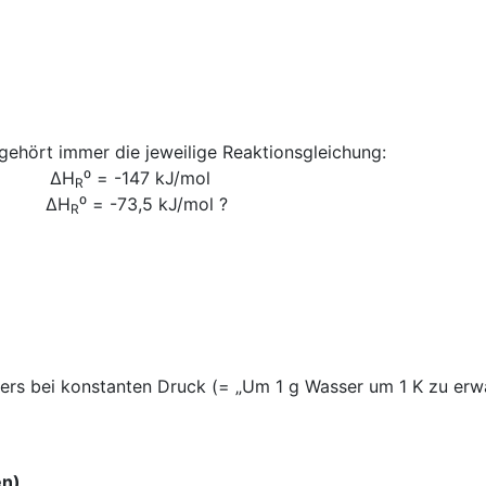
gehört immer die jeweilige Reaktionsgleichung:
(aq) ΔH
⁰ = -147 kJ/mol
R
(aq) ΔH
⁰ = -73,5 kJ/mol ?
R
ers bei konstanten Druck (= „Um 1 g Wasser um 1 K zu erwä
en)