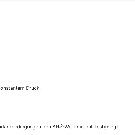
konstantem Druck.
Standardbedingungen den ΔH
⁰-Wert mit null festgelegt.
f