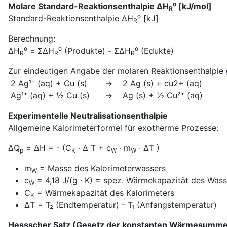
Molare Standard-Reaktionsenthalpie ΔH
⁰ [kJ/mol]
R
Standard-Reaktionsenthalpie ΔH
⁰ [kJ]
R
Berechnung:
ΔH
⁰ = ΣΔH
⁰ (Produkte) - ΣΔH
⁰ (Edukte)
R
R
R
Zur eindeutigen Angabe der molaren Reaktionsenthalpie 
2 Ag¹⁺ (aq) + Cu (s) → 2 Ag (s) + cu2+ 
Ag¹⁺ (aq) + ½ Cu (s) → Ag (s) + ½ Cu²⁺ 
Experimentelle Neutralisationsenthalpie
Allgemeine Kalorimeterformel für exotherme Prozesse:
ΔQ
= ΔH = - (C
∙ Δ T + c
∙ m
∙ ΔT )
p
K
W
W
m
= Masse des Kalorimeterwassers
W
c
= 4,18 J/(g ∙ K) = spez. Wärmekapazität des Wass
W
C
= Wärmekapazität des Kalorimeters
K
ΔT = T₂ (Endtemperatur) - T₁ (Anfangstemperatur)
Hessscher Satz (Gesetz der konstanten Wärmesumm