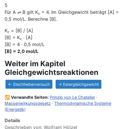
5
Für A ⇌ B gilt K
= 4. Im Gleichgewicht beträgt [A] =
c
0,5 mol/L. Berechne [B].
K
= [B] / [A]
c
[B] = K
· [A]
c
[B] = 4 · 0,5 mol/L
[B] = 2,0 mol/L
Weiter im Kapitel
Gleichgewichtsreaktionen
← Stechheberversuch
→ Estergleichgewicht
🔁
Verwandte Seiten:
Prinzip von Le Chatelier
·
Massenwirkungsgesetz
·
Thermodynamische Systeme
(Energetik)
Details
Geschrieben von:
Wolfram Hölzel