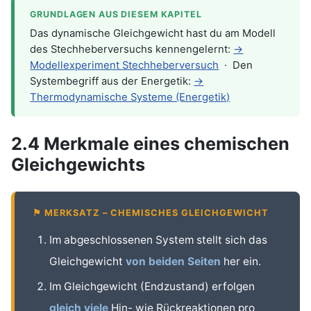
GRUNDLAGEN AUS DIESEM KAPITEL
Das dynamische Gleichgewicht hast du am Modell
des Stechheberversuchs kennengelernt:
→
Modellexperiment Stechheberversuch
· Den
Systembegriff aus der Energetik:
→
Thermodynamische Systeme (Energetik)
2.4 Merkmale eines chemischen
Gleichgewichts
⚑ MERKSATZ – CHEMISCHES GLEICHGEWICHT
Im abgeschlossenen System stellt sich das
Gleichgewicht
von beiden Seiten
her ein.
Im Gleichgewicht (Endzustand) erfolgen
gleich viele
Hin- wie Rückreaktionen pro