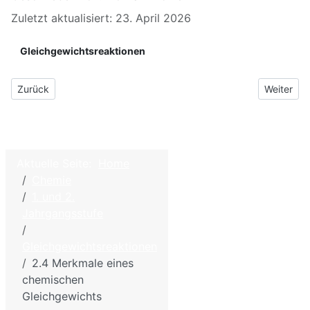
Zuletzt aktualisiert: 23. April 2026
Gleichgewichtsreaktionen
Vorheriger Beitrag: 2.3 Modellexperiment - Stechheberversuch
Nächster B
Zurück
Weiter
Aktuelle Seite:
Home
©
2026
Chemie
Home
W.
1. und 2.
Hölzel –
Kontakt
Jahrgangsstufe
Biologie
Impressum - Discl
und
Gleichgewichtsreaktionen
Datenschutzbesti
Chemie
2.4 Merkmale eines
für die
Sitemap
chemischen
Schule
Gleichgewichts