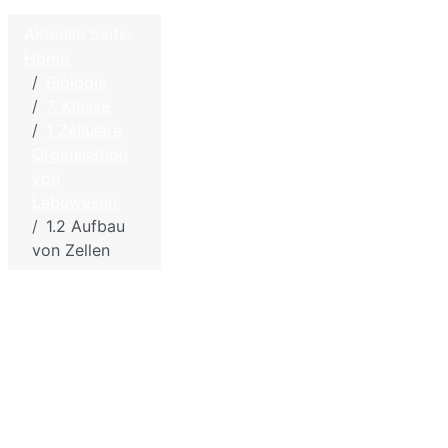
Aktuelle Seite:
Home
©
2026
Home
Biologie
W. Hölzel
7. Klasse
–
Kontakt
1 Zelluläre
Biologie
Impressum - Disclaimer
Organisation
und
Datenschutzbestimmungen
von
Chemie
Lebewesen
für die
Sitemap
1.2 Aufbau
Schule
von Zellen