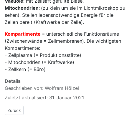
Vakuole
: mit Zellsaft gefüllte Blase.
Mitochondrien
: (zu klein um sie im Lichtmikroskop zu
sehen). Stellen lebensnotwendige Energie für die
Zellen bereit (Kraftwerke der Zelle).
Kompartimente
= unterschiedliche Funktionsräume
(Zwischenwände = Zellmembranen). Die wichtigsten
Kompartimente:
- Zellplasma (= Produktionsstätte)
- Mitochondrien (= Kraftwerke)
- Zellkern (= Büro)
Details
Geschrieben von:
Wolfram Hölzel
Zuletzt aktualisiert: 31. Januar 2021
Vorheriger Beitrag: 1.1 Mikroskopieren und Protokollieren
Zurück