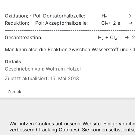
Oxidation; - Pol; Dontatorhalbzelle: H₂ → 
Reduktion; + Pol; Akzeptorhalbzelle: Cl₂+ 2 e⁻ 
-------------------------------------------------------------
Gesamtreaktion: H₂ + Cl₂ → 2 H⁺(aq)
Man kann also die Reaktion zwischen Wasserstoff und Chl
Details
Geschrieben von:
Wolfram Hölzel
Zuletzt aktualisiert: 15. Mai 2013
Vorheriger Beitrag: 2.5 Elektrochemische Spannungsreihe der Me
Zurück
Wir nutzen Cookies auf unserer Website. Einige von ihn
verbessern (Tracking Cookies). Sie können selbst ents