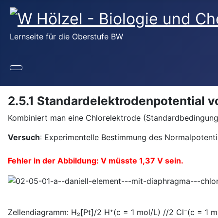
Lernseite für die Oberstufe BW
2.5.1 Standardelektrodenpotential v
Kombiniert man eine Chlorelektrode (Standardbedingungen
Versuch
: Experimentelle Bestimmung des Normalpotenti
Fehler in der Abbildung: V müsste 1,37 V sein.
Zellendiagramm: H₂[Pt]/2 H⁺(c = 1 mol/L) //2 Cl⁻(c = 1 mo