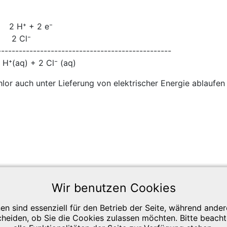
2 H⁺ + 2 e⁻
→ 2 Cl⁻
-------------------------------------------------
 + 2 Cl⁻ (aq)
or auch unter Lieferung von elektrischer Energie ablaufen 
talle
Wir benutzen Cookies
en sind essenziell für den Betrieb der Seite, während ande
cheiden, ob Sie die Cookies zulassen möchten. Bitte beach