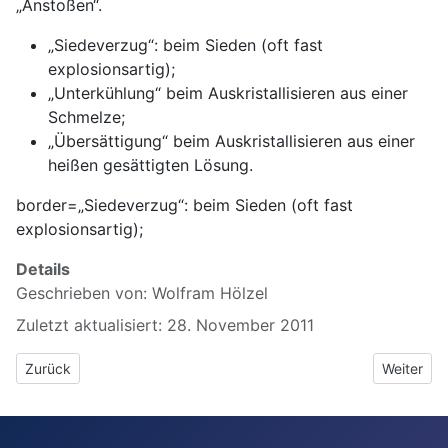
„Anstoßen“.
„Siedeverzug“: beim Sieden (oft fast
explosionsartig);
„Unterkühlung“ beim Auskristallisieren aus einer
Schmelze;
„Übersättigung“ beim Auskristallisieren aus einer
heißen gesättigten Lösung.
border=„Siedeverzug“: beim Sieden (oft fast
explosionsartig);
Details
Geschrieben von:
Wolfram Hölzel
Zuletzt aktualisiert: 28. November 2011
Vorheriger Beitrag: 02 Atommodell nach Dalton - Kugelteilchenm
Nächster 
Zurück
Weiter