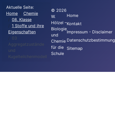
Aktuelle Seite:
©
2026
Home
Chemie
Home
W.
08. Klasse
Hölzel –
Kontakt
1 Stoffe und ihre
Biologie
Eigenschaften
Impressum - Disclaimer
und
03
Datenschutzbestimmun
Chemie
Aggregatzustände
für die
Sitemap
und
Schule
Kugelteilchenmodell