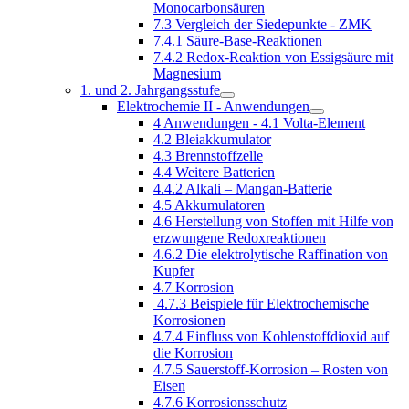
Monocarbonsäuren
7.3 Vergleich der Siedepunkte - ZMK
7.4.1 Säure-Base-Reaktionen
7.4.2 Redox-Reaktion von Essigsäure mit
Magnesium
1. und 2. Jahrgangsstufe
Elektrochemie II - Anwendungen
4 Anwendungen - 4.1 Volta-Element
4.2 Bleiakkumulator
4.3 Brennstoffzelle
4.4 Weitere Batterien
4.4.2 Alkali – Mangan-Batterie
4.5 Akkumulatoren
4.6 Herstellung von Stoffen mit Hilfe von
erzwungene Redoxreaktionen
4.6.2 Die elektrolytische Raffination von
Kupfer
4.7 Korrosion
4.7.3 Beispiele für Elektrochemische
Korrosionen
4.7.4 Einfluss von Kohlenstoffdioxid auf
die Korrosion
4.7.5 Sauerstoff-Korrosion – Rosten von
Eisen
4.7.6 Korrosionsschutz