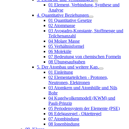
01 Element, Verbindung, Synthese und
Analyse
4. Quantitative Beziehungen
01 Quantitative Gesetze
02 Atommasse
03 Avogadro-Konstante, Stoffmenge und
Teilchenanzahl
04 Molare Masse
05 Verhältnisformel
06 Moleküle
07 Bedeutung von chemischen Formeln
08 Übungsaufgaben
5. Der Atombau und weitere Kap.
01 Einleitung
02 Elementarteilchen - Protonen,
Neutronen, Elektronen
03 Atomkern und Atomhülle und Nils
Bohr
04 Kugelwolkenmodell (KWM) und
Pauli-Prinzip
05 Periodensystem der Elemente (PSE)
06 Edelgasregel - Oktettregel
07 Atombindung
08 Ionenbindung