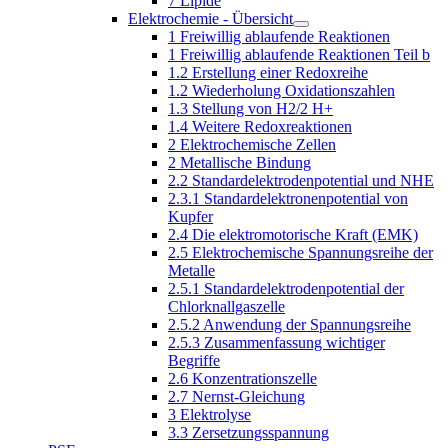
7 Lipide
Elektrochemie - Übersicht
1 Freiwillig ablaufende Reaktionen
1 Freiwillig ablaufende Reaktionen Teil b
1.2 Erstellung einer Redoxreihe
1.2 Wiederholung Oxidationszahlen
1.3 Stellung von H2/2 H+
1.4 Weitere Redoxreaktionen
2 Elektrochemische Zellen
2 Metallische Bindung
2.2 Standardelektrodenpotential und NHE
2.3.1 Standardelektronenpotential von
Kupfer
2.4 Die elektromotorische Kraft (EMK)
2.5 Elektrochemische Spannungsreihe der
Metalle
2.5.1 Standardelektrodenpotential der
Chlorknallgaszelle
2.5.2 Anwendung der Spannungsreihe
2.5.3 Zusammenfassung wichtiger
Begriffe
2.6 Konzentrationszelle
2.7 Nernst-Gleichung
3 Elektrolyse
3.3 Zersetzungsspannung