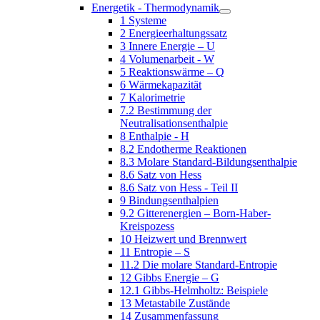
Energetik - Thermodynamik
1 Systeme
2 Energieerhaltungssatz
3 Innere Energie – U
4 Volumenarbeit - W
5 Reaktionswärme – Q
6 Wärmekapazität
7 Kalorimetrie
7.2 Bestimmung der
Neutralisationsenthalpie
8 Enthalpie - H
8.2 Endotherme Reaktionen
8.3 Molare Standard-Bildungsenthalpie
8.6 Satz von Hess
8.6 Satz von Hess - Teil II
9 Bindungsenthalpien
9.2 Gitterenergien – Born-Haber-
Kreispozess
10 Heizwert und Brennwert
11 Entropie – S
11.2 Die molare Standard-Entropie
12 Gibbs Energie – G
12.1 Gibbs-Helmholtz: Beispiele
13 Metastabile Zustände
14 Zusammenfassung