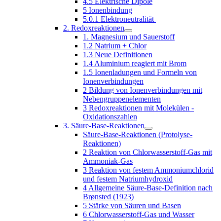
4.5 Elektrische Dipole
5 Ionenbindung
5.0.1 Elektroneutralität
2. Redoxreaktionen
1. Magnesium und Sauerstoff
1.2 Natrium + Chlor
1.3 Neue Definitionen
1.4 Aluminium reagiert mit Brom
1.5 Ionenladungen und Formeln von
Ionenverbindungen
2 Bildung von Ionenverbindungen mit
Nebengruppenelementen
3 Redoxreaktionen mit Molekülen -
Oxidationszahlen
3. Säure-Base-Reaktionen
Säure-Base-Reaktionen (Protolyse-
Reaktionen)
2 Reaktion von Chlorwasserstoff-Gas mit
Ammoniak-Gas
3 Reaktion von festem Ammoniumchlorid
und festem Natriumhydroxid
4 Allgemeine Säure-Base-Definition nach
Brønsted (1923)
5 Stärke von Säuren und Basen
6 Chlorwasserstoff-Gas und Wasser