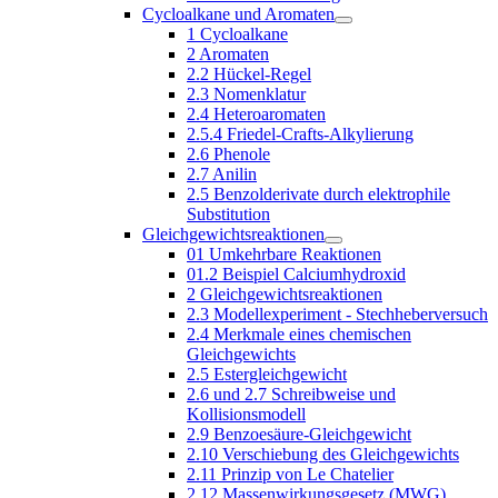
Cycloalkane und Aromaten
1 Cycloalkane
2 Aromaten
2.2 Hückel-Regel
2.3 Nomenklatur
2.4 Heteroaromaten
2.5.4 Friedel-Crafts-Alkylierung
2.6 Phenole
2.7 Anilin
2.5 Benzolderivate durch elektrophile
Substitution
Gleichgewichtsreaktionen
01 Umkehrbare Reaktionen
01.2 Beispiel Calciumhydroxid
2 Gleichgewichtsreaktionen
2.3 Modellexperiment - Stechheberversuch
2.4 Merkmale eines chemischen
Gleichgewichts
2.5 Estergleichgewicht
2.6 und 2.7 Schreibweise und
Kollisionsmodell
2.9 Benzoesäure-Gleichgewicht
2.10 Verschiebung des Gleichgewichts
2.11 Prinzip von Le Chatelier
2.12 Massenwirkungsgesetz (MWG)