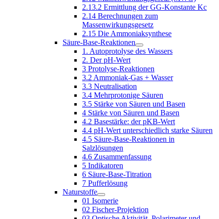
2.13.2 Ermittlung der GG-Konstante Kc
2.14 Berechnungen zum
Massenwirkungsgesetz
2.15 Die Ammoniaksynthese
Säure-Base-Reaktionen
1. Autoprotolyse des Wassers
2. Der pH-Wert
3 Protolyse-Reaktionen
3.2 Ammoniak-Gas + Wasser
3.3 Neutralisation
3.4 Mehrprotonige Säuren
3.5 Stärke von Säuren und Basen
4 Stärke von Säuren und Basen
4.2 Basestärke: der pKB-Wert
4.4 pH-Wert unterschiedlich starke Säuren
4.5 Säure-Base-Reaktionen in
Salzlösungen
4.6 Zusammenfassung
5 Indikatoren
6 Säure-Base-Titration
7 Pufferlösung
Naturstoffe
01 Isomerie
02 Fischer-Projektion
03 Optische Aktivität, Polarimeter und