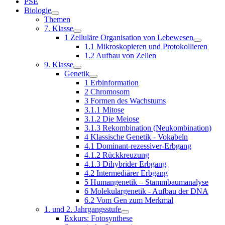
PSE
Biologie
Themen
7. Klasse
1 Zelluläre Organisation von Lebewesen
1.1 Mikroskopieren und Protokollieren
1.2 Aufbau von Zellen
9. Klasse
Genetik
1 Erbinformation
2 Chromosom
3 Formen des Wachstums
3.1.1 Mitose
3.1.2 Die Meiose
3.1.3 Rekombination (Neukombination)
4 Klassische Genetik - Vokabeln
4.1 Dominant-rezessiver-Erbgang
4.1.2 Rückkreuzung
4.1.3 Dihybrider Erbgang
4.2 Intermediärer Erbgang
5 Humangenetik – Stammbaumanalyse
6 Molekulargenetik - Aufbau der DNA
6.2 Vom Gen zum Merkmal
1. und 2. Jahrgangsstufe
Exkurs: Fotosynthese