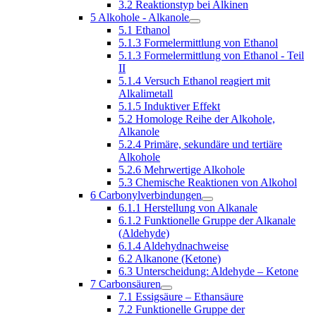
3.2 Reaktionstyp bei Alkinen
5 Alkohole - Alkanole
5.1 Ethanol
5.1.3 Formelermittlung von Ethanol
5.1.3 Formelermittlung von Ethanol - Teil
II
5.1.4 Versuch Ethanol reagiert mit
Alkalimetall
5.1.5 Induktiver Effekt
5.2 Homologe Reihe der Alkohole,
Alkanole
5.2.4 Primäre, sekundäre und tertiäre
Alkohole
5.2.6 Mehrwertige Alkohole
5.3 Chemische Reaktionen von Alkohol
6 Carbonylverbindungen
6.1.1 Herstellung von Alkanale
6.1.2 Funktionelle Gruppe der Alkanale
(Aldehyde)
6.1.4 Aldehydnachweise
6.2 Alkanone (Ketone)
6.3 Unterscheidung: Aldehyde – Ketone
7 Carbonsäuren
7.1 Essigsäure – Ethansäure
7.2 Funktionelle Gruppe der