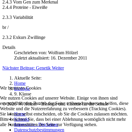
2.4.3 Vom Gen zum Merkmal
2.4.4 Proteine - Eiweiße
2.3.3 Variabilität
br /
2.3.2 Exkurs Zwillinge
Details
Geschrieben von:
Wolfram Hölzel
Zuletzt aktualisiert: 16. Dezember 2011
Nächster Beitrag: Genetik
Weiter
Aktuelle Seite:
Home
Wir benutzen Cookies
Biologie
9. Klasse
Wir nutzen Cookies auf unserer Website. Einige von ihnen sind
essenziell für den Betrieb der Seite, während andere uns helfen, diese
©
2026
W. Hölzel – Biologie und Chemie für die Schule
Website und die Nutzererfahrung zu verbessern (Tracking Cookies).
Home
Sie können selbst entscheiden, ob Sie die Cookies zulassen möchten.
Kontakt
Bitte beachten Sie, dass bei einer Ablehnung womöglich nicht mehr
Impressum - Disclaimer
alle Funktionalitäten der Seite zur Verfügung stehen.
Datenschutzbestimmungen