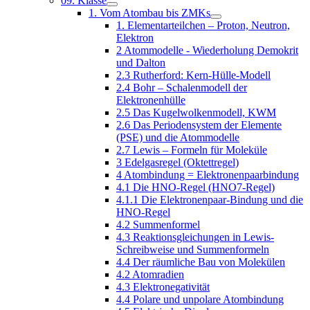
09. Klasse
1. Vom Atombau bis ZMKs
1. Elementarteilchen – Proton, Neutron,
Elektron
2 Atommodelle - Wiederholung Demokrit
und Dalton
2.3 Rutherford: Kern-Hülle-Modell
2.4 Bohr – Schalenmodell der
Elektronenhülle
2.5 Das Kugelwolkenmodell, KWM
2.6 Das Periodensystem der Elemente
(PSE) und die Atommodelle
2.7 Lewis – Formeln für Moleküle
3 Edelgasregel (Oktettregel)
4 Atombindung = Elektronenpaarbindung
4.1 Die HNO-Regel (HNO7-Regel)
4.1.1 Die Elektronenpaar-Bindung und die
HNO-Regel
4.2 Summenformel
4.3 Reaktionsgleichungen in Lewis-
Schreibweise und Summenformeln
4.4 Der räumliche Bau von Molekülen
4.2 Atomradien
4.3 Elektronegativität
4.4 Polare und unpolare Atombindung