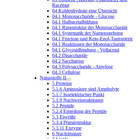
Racemat
04 Kohlenhydrate eine Übersicht
04.1 Monosaccharide - Glucose
04.1 Halbacetalbildung
04.1 Ringstruktur der Monosaccharide
04.1 Systematik der Namensgebung
04.1 Fructose und Keto-Enol-Tautomerie
04.1 Reaktionen der Monosaccharide
04.1 Glycosidbindung - Vollacetal
04.2 Disaccharide
04.2 Saccharose
04.3 Polysaccharide - Amylose
04.3 Cellulose
Naturstoffe II
5 Proteine
5.1.6 Aminosäure sind Ampholyte
5.1.7 Isoelektrischer Punkt
5.1.9 Nachweisreaktionen
5.2 Peptide
5.2.4 Einteilung der Peptide
5.3 Eiweiße
5.3.4 Primärstruktur
5.3.11 Enzyme
6 Nucleinsäure