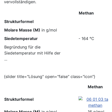
vervollständigen.
Methan
Strukturformel
Molare Masse (M)
in g/mol
Siedetemperatur
- 164 °C
Begründung für die
Siedetemperatur mit Hilfe der
...
{slider title="Lösung" open="false" class="icon"}
Methan
Strukturformel
Molare Masse (M)
in g/mol
16 g/mol