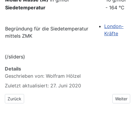
Siedetemperatur
- 164 °C
London-
Begründung für die Siedetemperatur
Kräfte
mittels ZMK
{/sliders}
Details
Geschrieben von:
Wolfram Hölzel
Zuletzt aktualisiert: 27. Juni 2020
Vorheriger Beitrag: 6.1.1 Herstellung von Alkanale
Nächster 
Zurück
Weiter