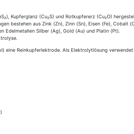
S₂), Kupferglanz (Cu₂S) und Rotkupfererz (Cu₂O) hergestel
n bestehen aus Zink (Zn), Zinn (Sn), Eisen (Fe), Cobalt (Co)
n Edelmetallen Silber (Ag), Gold (Au) und Platin (Pt).
trolyse.
ol) eine Reinkupferlektrode. Als Elektrolytlösung verwendet
)