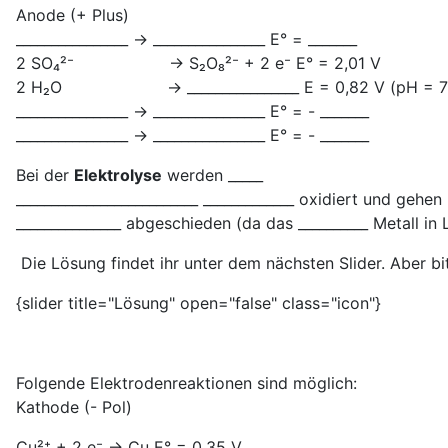
Anode (+ Plus)
________________ → ________________ E° = _______
2 SO₄²⁻ → S₂O₈²⁻ + 2 e⁻ E° = 2,01 V
2 H₂O → ________________ E = 0,82 V (pH = 7
________________ → ________________ E° = - _______
________________ → ________________ E° = - _______
Bei der
Elektrolyse
werden _____
__________________________ _____________ oxidiert und geh
_______________ abgeschieden (da das __________ Metall in 
Die Lösung findet ihr unter dem nächsten Slider. Aber bi
{slider title="Lösung" open="false" class="icon"}
Folgende Elektrodenreaktionen sind möglich:
Kathode (- Pol)
Cu²⁺ + 2 e⁻ → Cu E° = 0,35 V