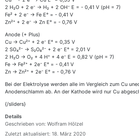
2 H₂O + 2 e⁻ → H₂ + 2 OH⁻ E = - 0,41 V (pH = 7)
Fe² + 2 e⁻ → Fe E° = - 0,41 V
Zn²⁺ + 2 e⁻ → Zn E° = - 0,76 V
Anode (+ Plus)
Cu → Cu²⁺ + 2 e⁻ E° = 0,35 V
2 SO₄²⁻ → S₂O₈²⁻ + 2 e⁻ E° = 2,01 V
2 H₂O → O₂ + 4 H⁺ + 4 e⁻ E = 0,82 V (pH = 7)
Fe → Fe²⁺ + 2e⁻ E° = - 0,41 V
Zn → Zn²⁺ + 2e⁻ E° = - 0,76 V
Bei der Elektrolyse werden alle im Vergleich zum Cu uned
Anodenschlamm ab. An der Kathode wird nur Cu abgeschi
{/sliders}
Details
Geschrieben von:
Wolfram Hölzel
Zuletzt aktualisiert: 18. März 2020