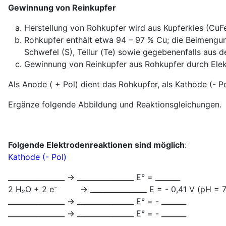
Gewinnung von Reinkupfer
Herstellung von Rohkupfer wird aus Kupferkies (CuFe
Rohkupfer enthält etwa 94 – 97 % Cu; die Beimengunge
Schwefel (S), Tellur (Te) sowie gegebenenfalls aus de
Gewinnung von Reinkupfer aus Rohkupfer durch Elek
Als Anode ( + Pol) dient das Rohkupfer, als Kathode (- P
Ergänze folgende Abbildung und Reaktionsgleichungen.
Folgende Elektrodenreaktionen sind möglich
:
Kathode (- Pol)
________________ → ________________ E° = _______
2 H₂O + 2 e⁻ → ________________ E = - 0,41 V (pH = 7
________________ → ________________ E° = - _______
________________ → ________________ E° = - _______