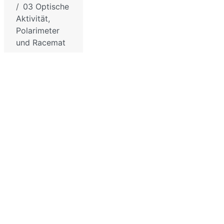
und
03 Optische
Datenschutzbestimmungen
Chemie
Aktivität,
für die
Sitemap
Polarimeter
Schule
und Racemat