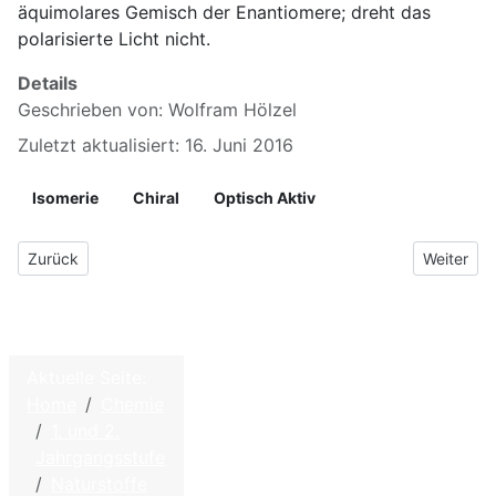
äquimolares Gemisch der Enantiomere; dreht das
polarisierte Licht nicht.
Details
Geschrieben von:
Wolfram Hölzel
Zuletzt aktualisiert: 16. Juni 2016
Isomerie
Chiral
Optisch Aktiv
Vorheriger Beitrag: 02 Fischer-Projektion
Nächster 
Zurück
Weiter
Aktuelle Seite:
©
2026
Home
Chemie
Home
W.
1. und 2.
Hölzel –
Kontakt
Jahrgangsstufe
Biologie
Naturstoffe
Impressum - Disclaimer