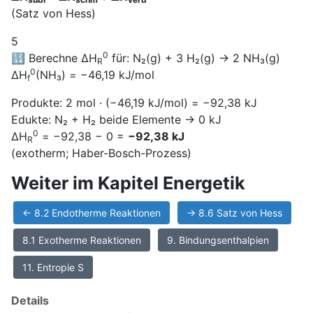
(Satz von Hess)
5
0
🔢 Berechne ΔH
für: N₂(g) + 3 H₂(g) → 2 NH₃(g)
R
0
ΔH
(NH₃) = −46,19 kJ/mol
f
Produkte: 2 mol · (−46,19 kJ/mol) = −92,38 kJ
Edukte: N₂ + H₂ beide Elemente → 0 kJ
0
ΔH
= −92,38 − 0 =
−92,38 kJ
R
(exotherm; Haber-Bosch-Prozess)
Weiter im Kapitel Energetik
← 8.2 Endotherme Reaktionen
→ 8.6 Satz von Hess
8.1 Exotherme Reaktionen
9. Bindungsenthalpien
11. Entropie S
Details