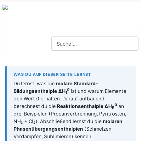
Lernseite für die Oberstufe BW
Suchen
WAS DU AUF DIESER SEITE LERNST
Du lernst, was die
molare Standard-
0
Bildungsenthalpie ΔH
ist und warum Elemente
f
den Wert 0 erhalten. Darauf aufbauend
0
berechnest du die
Reaktionsenthalpie ΔH
an
R
drei Beispielen (Propanverbrennung, Pyritrösten,
NH₃ + Cl₂). Abschließend lernst du die
molaren
Phasenübergangsenthalpien
(Schmelzen,
Verdampfen, Sublimieren) kennen.