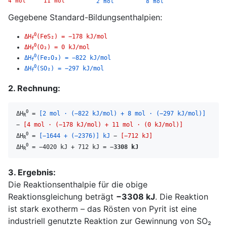
4 mol 11 mol
2 mol 8 mol
Gegebene Standard-Bildungsenthalpien:
0
ΔH
(FeS₂) = −178 kJ/mol
f
0
ΔH
(O₂) = 0 kJ/mol
f
0
ΔH
(Fe₂O₃) = −822 kJ/mol
f
0
ΔH
(SO₂) = −297 kJ/mol
f
2. Rechnung:
0
ΔH
=
[2 mol · (−822 kJ/mol) + 8 mol · (−297 kJ/mol)]
R
−
[4 mol · (−178 kJ/mol) + 11 mol · (0 kJ/mol)]
0
ΔH
=
[−1644 + (−2376)] kJ
−
[−712 kJ]
R
0
ΔH
= −4020 kJ + 712 kJ =
−3308 kJ
R
3. Ergebnis:
Die Reaktionsenthalpie für die obige
Reaktionsgleichung beträgt
−3308 kJ
. Die Reaktion
ist stark exotherm – das Rösten von Pyrit ist eine
industriell genutzte Reaktion zur Gewinnung von SO₂