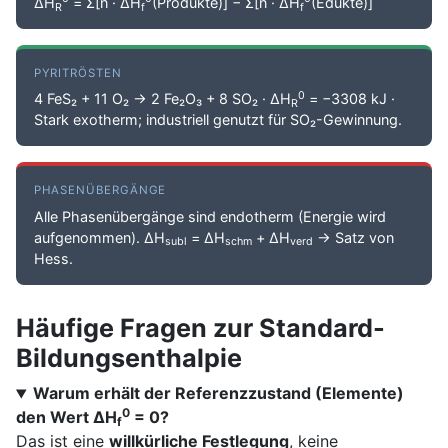
ΔH
= Σ[n · ΔH
(Produkte)] − Σ[n · ΔH
(Edukte)]
R
f
f
PYRITRÖSTEN
0
4 FeS₂ + 11 O₂ → 2 Fe₂O₃ + 8 SO₂ · ΔH
= −3308 kJ ·
R
Stark exotherm; industriell genutzt für SO₂-Gewinnung.
PHASENÜBERGÄNGE
Alle Phasenübergänge sind endotherm (Energie wird
aufgenommen). ΔH
= ΔH
+ ΔH
→ Satz von
subl
schm
verd
Hess.
Häufige Fragen zur Standard-
Bildungsenthalpie
Warum erhält der Referenzzustand (Elemente)
0
den Wert ΔH
= 0?
f
Das ist eine
willkürliche Festlegung
, keine