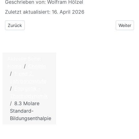
Geschrieben von:
Wolfram Hölzel
Zuletzt aktualisiert: 16. April 2026
Vorheriger Beitrag: 8.2 Endotherme Reaktionen bzw. Vorgänge
Nächster 
Zurück
Weiter
Aktuelle Seite:
©
2026
Home
Chemie
Home
W.
1. und 2.
Hölzel –
Kontakt
Jahrgangsstufe
Biologie
Energetik -
Impressum - Disclaimer
und
Thermodynamik
Datenschutzbestimmungen
Chemie
8.3 Molare
für die
Sitemap
Standard-
Schule
Bildungsenthalpie