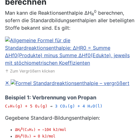
berechnen
0
Man kann die Reaktionsenthalpie ΔH
berechnen,
R
sofern die Standardbildungsenthalpien aller beteiligten
Stoffe bekannt sind. Es gilt:
↑ Zum Vergrößern klicken
✕
Beispiel 1: Verbrennung von Propan
C₃H₈(g) + 5 O₂(g)
→
3 CO₂(g) + 4 H₂O(l)
Gegebene Standard-Bildungsenthalpien:
0
ΔH
(C₃H₈) = −104 kJ/mol
f
0
ΔH
(O₂) = 0 kJ/mol
f