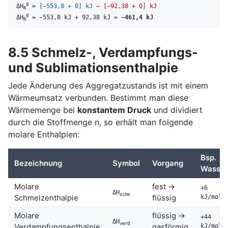
0
ΔH
=
[−553,8 + 0] kJ
−
[−92,38 + 0] kJ
R
0
ΔH
= −553,8 kJ + 92,38 kJ =
−461,4 kJ
R
8.5 Schmelz-, Verdampfungs-
und Sublimationsenthalpie
Jede Änderung des Aggregatzustands ist mit einem
Wärmeumsatz verbunden. Bestimmt man diese
Wärmemenge bei
konstantem Druck
und dividiert
durch die Stoffmenge n, so erhält man folgende
molare Enthalpien:
Bsp.
Bezeichnung
Symbol
Vorgang
Wasser
Molare
fest →
+6
ΔH
schm
Schmelzenthalpie
flüssig
kJ/mol
Molare
flüssig →
+44
ΔH
verd
Verdampfungsenthalpie
gasförmig
kJ/mol