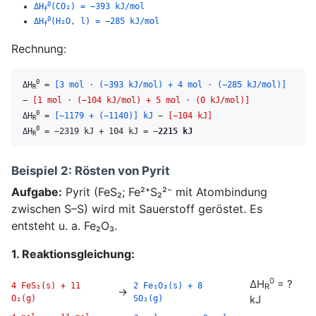
0
ΔH
(CO₂) = −393 kJ/mol
f
0
ΔH
(H₂O, l) = −285 kJ/mol
f
Rechnung:
0
ΔH
=
[3 mol · (−393 kJ/mol) + 4 mol · (−285 kJ/mol)]
R
−
[1 mol · (−104 kJ/mol) + 5 mol · (0 kJ/mol)]
0
ΔH
=
[−1179 + (−1140)] kJ
−
[−104 kJ]
R
0
ΔH
= −2319 kJ + 104 kJ =
−2215 kJ
R
Beispiel 2: Rösten von Pyrit
Aufgabe:
Pyrit (FeS₂; Fe²⁺S₂²⁻ mit Atombindung
zwischen S–S) wird mit Sauerstoff geröstet. Es
entsteht u. a. Fe₂O₃.
1. Reaktionsgleichung:
0
ΔH
= ?
4 FeS₂(s) + 11
2 Fe₂O₃(s) + 8
R
→
O₂(g)
SO₂(g)
kJ