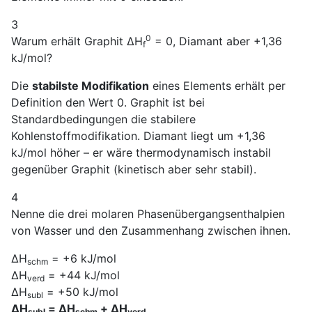
3
0
Warum erhält Graphit ΔH
= 0, Diamant aber +1,36
f
kJ/mol?
Die
stabilste Modifikation
eines Elements erhält per
Definition den Wert 0. Graphit ist bei
Standardbedingungen die stabilere
Kohlenstoffmodifikation. Diamant liegt um +1,36
kJ/mol höher – er wäre thermodynamisch instabil
gegenüber Graphit (kinetisch aber sehr stabil).
4
Nenne die drei molaren Phasenübergangsenthalpien
von Wasser und den Zusammenhang zwischen ihnen.
ΔH
= +6 kJ/mol
schm
ΔH
= +44 kJ/mol
verd
ΔH
= +50 kJ/mol
subl
ΔH
= ΔH
+ ΔH
subl
schm
verd