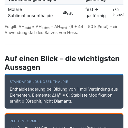
Molare
fest →
+50
ΔH
subl
Sublimationsenthalpie
gasförmig
kJ/mol
Es gilt: ΔH
= ΔH
+ ΔH
(6 + 44 = 50 kJ/mol) – ein
subl
schm
verd
Anwendungsfall des Satzes von Hess.
Auf einen Blick – die wichtigsten
Aussagen
STANDARDBILDUNGSENTHALPIE
Enthalpieänderung bei Bildung von 1 mol Verbindung aus
0
Elementen. Elemente: ΔH
= 0. Stabilste Modifikation
f
erhält 0 (Graphit, nicht Diamant).
RECHENFORMEL
0
0
0