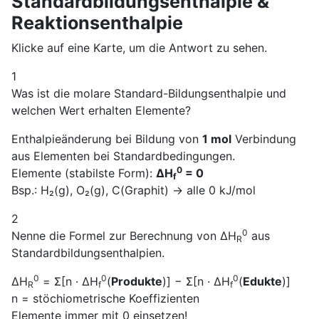
Standardbildungsenthalpie &
Reaktionsenthalpie
Klicke auf eine Karte, um die Antwort zu sehen.
1
Was ist die molare Standard-Bildungsenthalpie und
welchen Wert erhalten Elemente?
Enthalpieänderung bei Bildung von
1 mol
Verbindung
aus Elementen bei Standardbedingungen.
0
Elemente (stabilste Form):
ΔH
= 0
f
Bsp.: H₂(g), O₂(g), C(Graphit) → alle 0 kJ/mol
2
0
Nenne die Formel zur Berechnung von ΔH
aus
R
Standardbildungsenthalpien.
0
0
0
ΔH
= Σ[n · ΔH
(
Produkte
)] − Σ[n · ΔH
(
Edukte
)]
R
f
f
n = stöchiometrische Koeffizienten
Elemente immer mit 0 einsetzen!