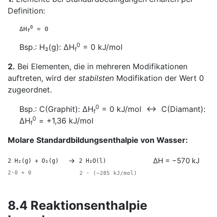
Definition:
0
ΔH
= 0
f
0
Bsp.: H₂(g): ΔH
= 0 kJ/mol
f
2.
Bei Elementen, die in mehreren Modifikationen
auftreten, wird der
stabilsten
Modifikation der Wert 0
zugeordnet.
0
Bsp.: C(Graphit): ΔH
= 0 kJ/mol ↔ C(Diamant):
f
0
ΔH
= +1,36 kJ/mol
f
Molare Standardbildungsenthalpie von Wasser:
→
ΔH = −570 kJ
2 H₂(g) + O₂(g)
2 H₂O(l)
2·0 + 0
2 · (−285 kJ/mol)
8.4 Reaktionsenthalpie