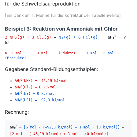
für die Schwefelsäureproduktion.
[Ein Dank an T. Menne für die Korrektur der Tabellenwerte]
Beispiel 3: Reaktion von Ammoniak mit Chlor
0
2 NH₃(g) + 3 Cl₂(g)
→
N₂(g) + 6 HCl(g)
ΔH
= ?
R
kJ
n: 2 mol 3 mol (Edukte)
1 mol 6 mol
(Produkte)
Gegebene Standard-Bildungsenthalpien:
0
ΔH
(NH₃) = −46,19 kJ/mol
f
0
ΔH
(Cl₂) = 0 kJ/mol
f
0
ΔH
(N₂) = 0 kJ/mol
f
0
ΔH
(HCl) = −92,3 kJ/mol
f
Rechnung:
0
ΔH
=
[6 mol · (−92,3 kJ/mol) + 1 mol · (0 kJ/mol)]
−
R
[2 mol · (−46,19 kJ/mol) + 3 mol · (0 kJ/mol)]