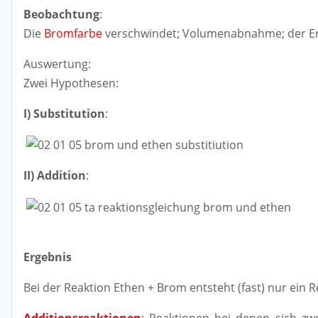
Beobachtung
:
Die
Bromfarbe
verschwindet; Volumenabnahme; der Erlen
Auswertung:
Zwei Hypothesen:
I) Substitution
:
II) Addition
:
Ergebnis
Bei der Reaktion Ethen + Brom entsteht (fast) nur ein
Additionsreaktionen
: Reaktionen bei denen sich z