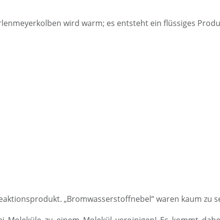
meyerkolben wird warm; es entsteht ein flüssiges Produkt,
 Reaktionsprodukt. „Bromwasserstoffnebel“ waren kaum zu seh
wei Moleküle zu einem Molekül vereinigen! Es kommt da