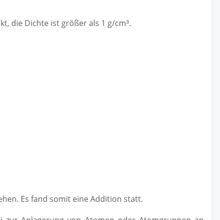
 die Dichte ist größer als 1 g/cm³.
en. Es fand somit eine Addition statt.
bei zur Anlagerung von Atomen oder Atomgruppen an