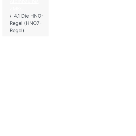
Atombau bis
und
Datenschutzbestimmungen
ZMKs
Chemie
4.1 Die HNO-
für die
Sitemap
Regel (HNO7-
Schule
Regel)