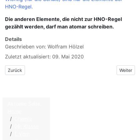
HNO-Regel.
Die anderen Elemente, die nicht zur HNO-Regel
gezählt werden, darf man atomar schreiben.
Details
Geschrieben von:
Wolfram Hölzel
Zuletzt aktualisiert: 09. Mai 2020
Vorheriger Beitrag: 4 Atombindung = Elektronenpaarbindung
Nächster 
Zurück
Weiter
Aktuelle Seite:
Home
©
2026
Home
Chemie
W. Hölzel
09. Klasse
–
Kontakt
1. Vom
Biologie
Impressum - Disclaimer