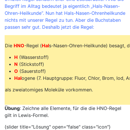
Begriff im Alltag bedeutet ja eigentlich „Hals-Nasen-
Ohren-Heilkunde“. Nun hat Hals-Nasen-Ohrenheilkunde
nichts mit unserer Regel zu tun. Aber die Buchstaben
passen sehr gut. Deshalb jetzt die Regel:
Die
HNO
-Regel (
Hal
s-Nasen-Ohren-Heilkunde) besagt, d
H
(Wasserstoff)
N
(Stickstoff)
O
(Sauerstoff)
Hal
ogene (7. Hauptgruppe: Fluor, Chlor, Brom, Iod, A
als zweiatomiges Moleküle vorkommen.
Übung
: Zeichne alle Elemente, für die die HNO-Regel
gilt in Lewis-Formel.
{slider title="Lösung" open="false" class="icon"}