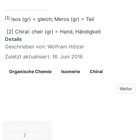
[1]
Isos (gr) = gleich; Meros (gr) = Teil
[2] Chiral: cheir (gr) = Hand, Händigkeit
Details
Geschrieben von:
Wolfram Hölzel
Zuletzt aktualisiert: 16. Juni 2016
Organische Chemie
Isomerie
Chiral
Nächster B
Weiter
©
2026
Home
Aktuelle Seite:
W.
Home
Chemie
Hölzel –
Kontakt