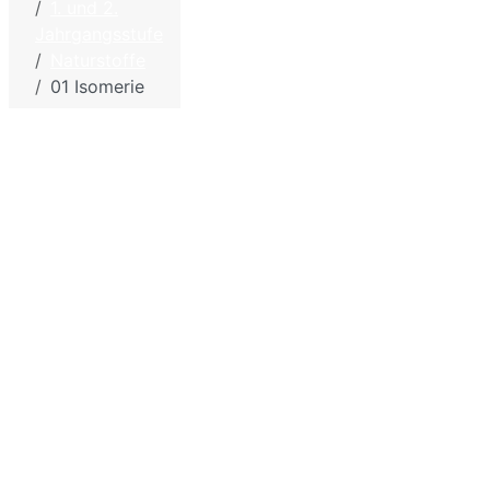
1. und 2.
Biologie
Impressum - Disclaimer
Jahrgangsstufe
und
Datenschutzbestimmungen
Naturstoffe
Chemie
01 Isomerie
für die
Sitemap
Schule