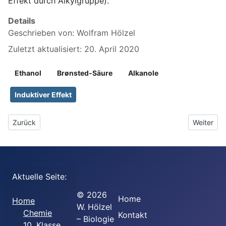
Effekt durch Alkylgruppe).
Details
Geschrieben von:
Wolfram Hölzel
Zuletzt aktualisiert: 20. April 2020
Ethanol
Brønsted-Säure
Alkanole
Induktiver Effekt
Vorheriger Beitrag: 5.1.4 Versuch Ethanol reagiert mit Alkalimetall
Nächster 
Zurück
Weiter
Aktuelle Seite:
©
2026
Home
Home
W. Hölzel
Chemie
Kontakt
– Biologie
10. Klasse