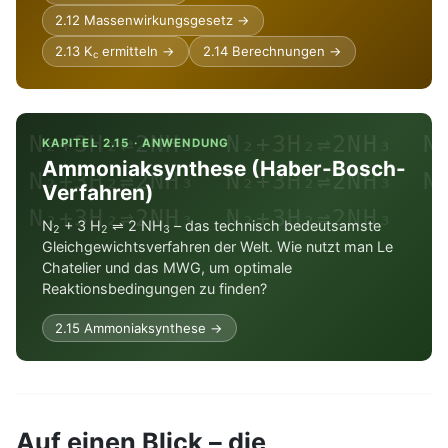
2.12 Massenwirkungsgesetz →
2.13 K
ermitteln →
2.14 Berechnungen →
c
N₂+3H₂⇌2NH₃ N₂+3H₂⇌2NH₃ 
KAPITEL 2.15 · ANWENDUNG
Ammoniaksynthese (Haber-Bosch-
N₂+3H₂⇌2NH₃ N₂+3H₂⇌2NH₃ 
Verfahren)
N₂+3H₂⇌2NH₃ N₂+3H₂⇌2NH₃
N
+ 3 H
⇌ 2 NH
– das technisch bedeutsamste
2
2
3
Gleichgewichtsverfahren der Welt. Wie nutzt man Le
Chatelier und das MWG, um optimale
Reaktionsbedingungen zu finden?
2.15 Ammoniaksynthese →
Auf einen Blick – die