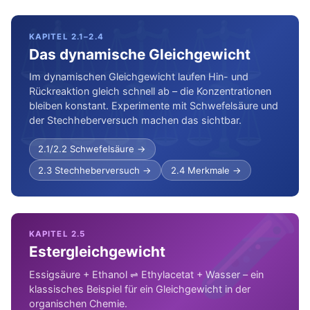
⇌⇌⇌⇌⇌⇌
⚖
⚖
⚖
⇌⇌⇌⇌⇌⇌
KAPITEL 2.1–2.4
Das dynamische Gleichgewicht
Im dynamischen Gleichgewicht laufen Hin- und
⚖
⚖
⚖
Rückreaktion gleich schnell ab – die Konzentrationen
⇌⇌⇌⇌⇌⇌
bleiben konstant. Experimente mit Schwefelsäure und
der Stechheberversuch machen das sichtbar.
2.1/2.2 Schwefelsäure →
2.3 Stechheberversuch →
2.4 Merkmale →
🧪
KAPITEL 2.5
Estergleichgewicht
Essigsäure + Ethanol ⇌ Ethylacetat + Wasser – ein
klassisches Beispiel für ein Gleichgewicht in der
organischen Chemie.