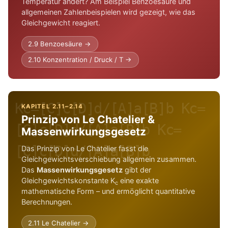
Temperatur ändert? Am Beispiel Benzoesäure und
allgemeinen Zahlenbeispielen wird gezeigt, wie das
Gleichgewicht reagiert.
2.9 Benzoesäure →
2.10 Konzentration / Druck / T →
Kc=[C]c[D]d/[A]a[B]b Kc=
KAPITEL 2.11–2.14
Prinzip von Le Chatelier &
[C]c[D]d/[A]a[B]b Kc=
Massenwirkungsgesetz
[C]c[D]d/[A]a[B]b
Das Prinzip von Le Chatelier fasst die
Gleichgewichtsverschiebung allgemein zusammen.
Das
Massenwirkungsgesetz
gibt der
Gleichgewichtskonstante K
eine exakte
c
mathematische Form – und ermöglicht quantitative
Berechnungen.
2.11 Le Chatelier →