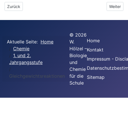
Vorheriger Beitrag: Naturstoffe
Nächster B
Zurück
Weiter
©
2026
Home
Aktuelle Seite:
Home
W.
Chemie
Hölzel –
Kontakt
1. und 2.
Biologie
Impressum - Discl
Jahrgangsstufe
und
Datenschutzbesti
Chemie
Gleichgewichtsreaktionen
für die
Sitemap
Schule