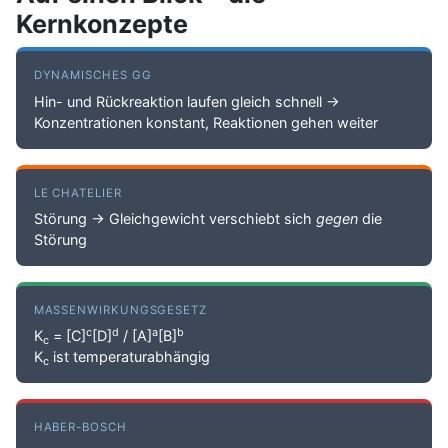
Kernkonzepte
DYNAMISCHES GG
Hin- und Rückreaktion laufen gleich schnell →
Konzentrationen konstant, Reaktionen gehen weiter
LE CHATELIER
Störung → Gleichgewicht verschiebt sich
gegen
die
Störung
MASSENWIRKUNGSGESETZ
c
d
a
b
K
= [C]
[D]
/ [A]
[B]
c
K
ist temperaturabhängig
c
HABER-BOSCH