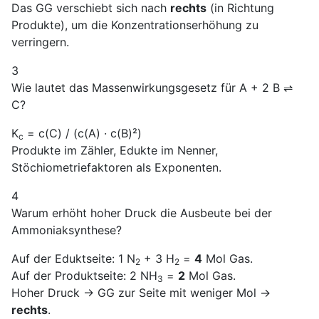
Das GG verschiebt sich nach
rechts
(in Richtung
Produkte), um die Konzentrationserhöhung zu
verringern.
3
Wie lautet das Massenwirkungsgesetz für A + 2 B ⇌
C?
K
= c(C) / (c(A) · c(B)²)
c
Produkte im Zähler, Edukte im Nenner,
Stöchiometriefaktoren als Exponenten.
4
Warum erhöht hoher Druck die Ausbeute bei der
Ammoniaksynthese?
Auf der Eduktseite: 1 N
+ 3 H
=
4
Mol Gas.
2
2
Auf der Produktseite: 2 NH
=
2
Mol Gas.
3
Hoher Druck → GG zur Seite mit weniger Mol →
rechts
.