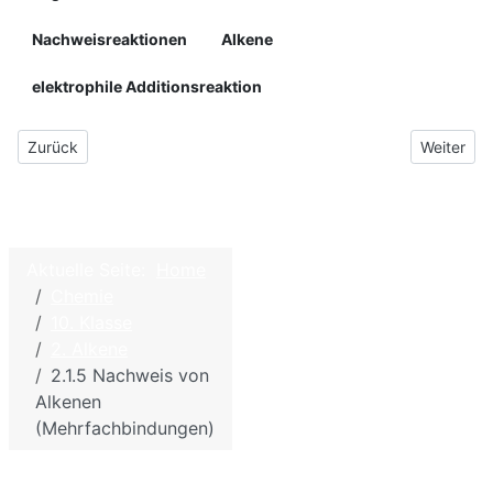
Nachweisreaktionen
Alkene
elektrophile Additionsreaktion
Vorheriger Beitrag: 02.1 Ethen
Nächster B
Zurück
Weiter
©
2026
Aktuelle Seite:
Home
Home
W.
Chemie
Hölzel –
Kontakt
10. Klasse
Biologie
2. Alkene
Impressum - Disclaime
und
2.1.5 Nachweis von
Datenschutzbestimmu
Chemie
Alkenen
für die
Sitemap
(Mehrfachbindungen)
Schule