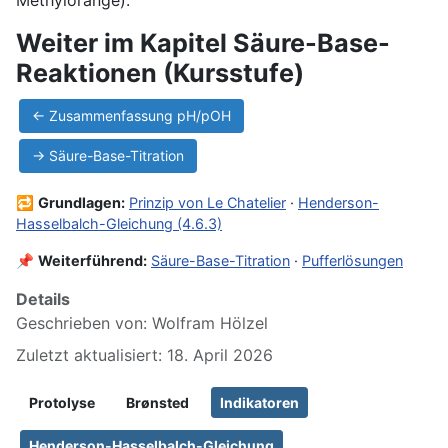
Weiter im Kapitel Säure-Base-
Reaktionen (Kursstufe)
← Zusammenfassung pH/pOH
→ Säure-Base-Titration
🔁
Grundlagen:
Prinzip von Le Chatelier
·
Henderson-
Hasselbalch-Gleichung (4.6.3)
📌
Weiterführend:
Säure-Base-Titration
·
Pufferlösungen
Details
Geschrieben von:
Wolfram Hölzel
Zuletzt aktualisiert: 18. April 2026
Protolyse
Brønsted
Indikatoren
Henderson-Hasselbalch-Gleichung