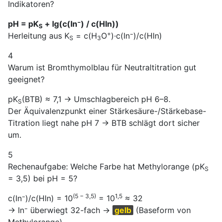
Indikatoren?
pH = pK
+ lg(c(In⁻) / c(HIn))
S
+
Herleitung aus K
= c(H
O
)·c(In⁻)/c(HIn)
S
3
4
Warum ist Bromthymolblau für Neutraltitration gut
geeignet?
pK
(BTB) ≈ 7,1 → Umschlagbereich pH 6–8.
S
Der Äquivalenzpunkt einer Stärkesäure-/Stärkebase-
Titration liegt nahe pH 7 → BTB schlägt dort sicher
um.
5
Rechenaufgabe: Welche Farbe hat Methylorange (pK
S
= 3,5) bei pH = 5?
(5 − 3,5)
1,5
c(In⁻)/c(HIn) = 10
= 10
≈ 32
→ In⁻ überwiegt 32-fach →
gelb
(Baseform von
Methylorange).