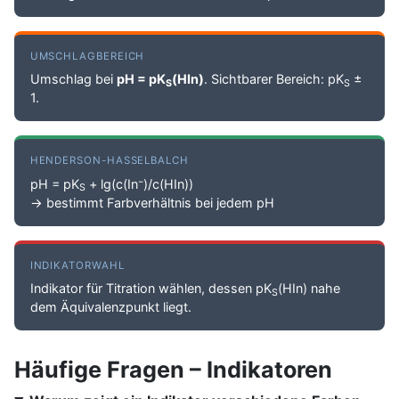
UMSCHLAGBEREICH
Umschlag bei
pH = pK
(HIn)
. Sichtbarer Bereich: pK
±
S
S
1.
HENDERSON-HASSELBALCH
pH = pK
+ lg(c(In⁻)/c(HIn))
S
→ bestimmt Farbverhältnis bei jedem pH
INDIKATORWAHL
Indikator für Titration wählen, dessen pK
(HIn) nahe
S
dem Äquivalenzpunkt liegt.
Häufige Fragen – Indikatoren