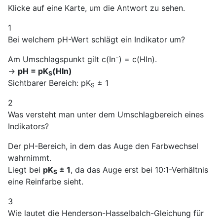
Klicke auf eine Karte, um die Antwort zu sehen.
1
Bei welchem pH-Wert schlägt ein Indikator um?
Am Umschlagspunkt gilt c(In⁻) = c(HIn).
→
pH = pK
(HIn)
S
Sichtbarer Bereich: pK
± 1
S
2
Was versteht man unter dem Umschlagbereich eines
Indikators?
Der pH-Bereich, in dem das Auge den Farbwechsel
wahrnimmt.
Liegt bei
pK
± 1
, da das Auge erst bei 10:1-Verhältnis
S
eine Reinfarbe sieht.
3
Wie lautet die Henderson-Hasselbalch-Gleichung für