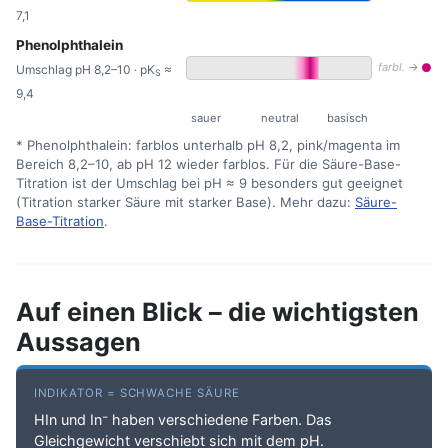
7,1
Phenolphthalein
farbl.
→
●
Umschlag pH 8,2–10 · pK
≈
S
9,4
sauer
neutral
basisch
* Phenolphthalein: farblos unterhalb pH 8,2, pink/magenta im
Bereich 8,2–10, ab pH 12 wieder farblos. Für die Säure-Base-
Titration ist der Umschlag bei pH ≈ 9 besonders gut geeignet
(Titration starker Säure mit starker Base). Mehr dazu:
Säure-
Base-Titration
.
Auf einen Blick – die wichtigsten
Aussagen
INDIKATOR = SCHWACHE SÄURE
HIn und In⁻ haben verschiedene Farben. Das
Gleichgewicht verschiebt sich mit dem pH.