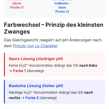
säure
Indikator-
(Farbe 1)
base
(Farbe 2)
Farbwechsel – Prinzip des kleinsten
Zwanges
Das Gleichgewicht reagiert auf pH-Änderungen nach
dem
Prinzip von Le Chatelier
:
Saure Lösung (niedriger pH)
+
Hohe H
O
-Konzentration drängt das GG
nach links
3
→
Farbe 1
überwiegt
Basische Lösung (hoher pH)
+
Niedrige H
O
-Konzentration drängt das GG
nach
3
rechts
→
Farbe 2
überwiegt