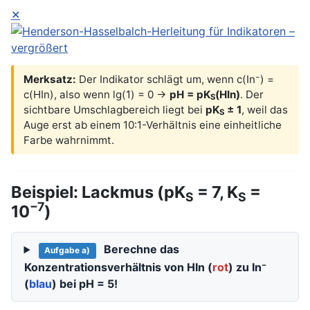
✕
Merksatz:
Der Indikator schlägt um, wenn c(In⁻) =
c(HIn), also wenn lg(1) = 0 →
pH = pK
(HIn)
. Der
S
sichtbare Umschlagbereich liegt bei
pK
± 1
, weil das
S
Auge erst ab einem 10:1-Verhältnis eine einheitliche
Farbe wahrnimmt.
Beispiel: Lackmus (pK
= 7, K
=
S
S
−7
10
)
Berechne das
Aufgabe a)
Konzentrationsverhältnis von HIn (
rot
) zu In⁻
(
blau
) bei pH = 5!