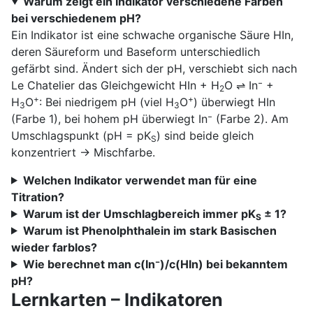
Warum zeigt ein Indikator verschiedene Farben
bei verschiedenem pH?
Ein Indikator ist eine schwache organische Säure HIn,
deren Säureform und Baseform unterschiedlich
gefärbt sind. Ändert sich der pH, verschiebt sich nach
Le Chatelier das Gleichgewicht HIn + H
O ⇌ In⁻ +
2
+
+
H
O
: Bei niedrigem pH (viel H
O
) überwiegt HIn
3
3
(Farbe 1), bei hohem pH überwiegt In⁻ (Farbe 2). Am
Umschlagspunkt (pH = pK
) sind beide gleich
S
konzentriert → Mischfarbe.
Welchen Indikator verwendet man für eine
Titration?
Warum ist der Umschlagbereich immer pK
± 1?
S
Warum ist Phenolphthalein im stark Basischen
wieder farblos?
Wie berechnet man c(In⁻)/c(HIn) bei bekanntem
pH?
Lernkarten – Indikatoren