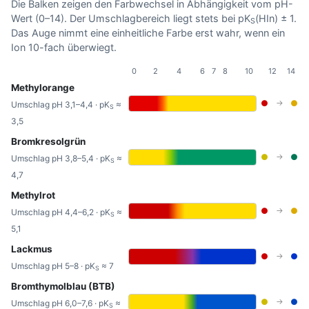
Die Balken zeigen den Farbwechsel in Abhängigkeit vom pH-
Wert (0–14). Der Umschlagbereich liegt stets bei pK
(HIn) ± 1.
S
Das Auge nimmt eine einheitliche Farbe erst wahr, wenn ein
Ion 10-fach überwiegt.
0
2
4
6
7
8
10
12
14
Methylorange
●
→
●
Umschlag pH 3,1–4,4 · pK
≈
S
3,5
Bromkresolgrün
●
→
●
Umschlag pH 3,8–5,4 · pK
≈
S
4,7
Methylrot
●
→
●
Umschlag pH 4,4–6,2 · pK
≈
S
5,1
Lackmus
●
→
●
Umschlag pH 5–8 · pK
≈ 7
S
Bromthymolblau (BTB)
●
→
●
Umschlag pH 6,0–7,6 · pK
≈
S