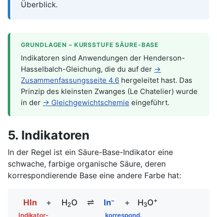
Überblick.
GRUNDLAGEN – KURSSTUFE SÄURE-BASE
Indikatoren sind Anwendungen der Henderson-
Hasselbalch-Gleichung, die du auf der
→
Zusammenfassungsseite 4.6
hergeleitet hast. Das
Prinzip des kleinsten Zwanges (Le Chatelier) wurde
in der
→ Gleichgewichtschemie
eingeführt.
5. Indikatoren
In der Regel ist ein Säure-Base-Indikator eine
schwache, farbige organische Säure, deren
korrespondierende Base eine andere Farbe hat:
+
HIn
+
H
O
⇌
In⁻
+
H
O
2
3
Indikator-
korrespond.