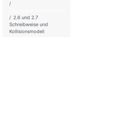
Biologie
Impressum - Discl
und
Gleichgewichtsreaktionen
Datenschutzbesti
Chemie
2.6 und 2.7
für die
Sitemap
Schreibweise und
Schule
Kollisionsmodell