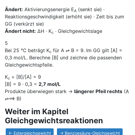
Ändert:
Aktivierungsenergie E
(senkt sie) ·
A
Reaktionsgeschwindigkeit (erhöht sie) · Zeit bis zum
GG (verkürzt sie)
Ändert nicht:
ΔH · K
· Gleichgewichtslage
c
5
Bei 25 °C beträgt K
für A ⇌ B = 9. Im GG gilt [A] =
c
0,3 mol/L. Berechne [B] und zeichne die passenden
Gleichgewichtspfeile.
K
= [B]/[A] = 9
c
[B] = 9 · 0,3 =
2,7 mol/L
Produkte überwiegen stark →
längerer Pfeil rechts
(A
⇌⟹ B)
Weiter im Kapitel
Gleichgewichtsreaktionen
← Estergleichgewicht
→ Benzoesäure-Gleichgewicht