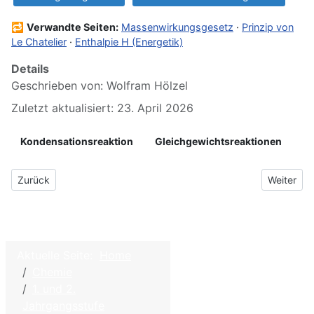
🔁
Verwandte Seiten:
Massenwirkungsgesetz
·
Prinzip von
Le Chatelier
·
Enthalpie H (Energetik)
Details
Geschrieben von:
Wolfram Hölzel
Zuletzt aktualisiert: 23. April 2026
Kondensationsreaktion
Gleichgewichtsreaktionen
Vorheriger Beitrag: 2.5 Estergleichgewicht
Nächster 
Zurück
Weiter
Aktuelle Seite:
Home
©
2026
Chemie
Home
W.
1. und 2.
Hölzel –
Kontakt
Jahrgangsstufe