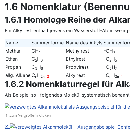
1.6 Nomenklatur (Benennu
1.6.1 Homologe Reihe der Alkan
Ein Alkylrest enthält jeweils ein Wasserstoff-Atom wenig
Name
Summenformel
Name des Alkyls
Summenfor
Methan
CH
Methylrest
–CH
4
3
Ethan
C
H
Ethylrest
–C
H
2
6
2
5
Propan
C
H
Propylrest
–C
H
3
8
3
7
allg. Alkane
C
H
Alkylrest
–C
H
n
2n+
2
n
2n+
1
1.6.2 Nomenklaturregel für Al
Als Beispiel soll folgendes Molekül systematisch benann
↑ Zum Vergrößern klicken
✕