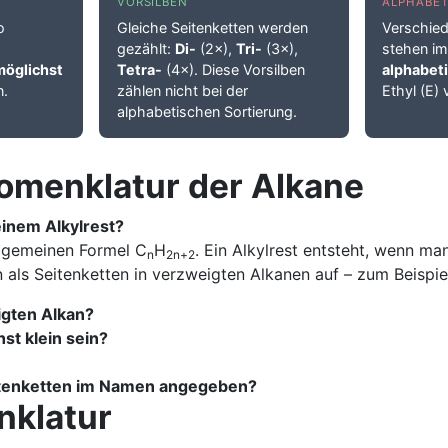
VORSILBEN
ALPHABET
o
Gleiche Seitenketten werden
Verschied
gezählt:
Di-
(2×),
Tri-
(3×),
stehen i
möglichst
Tetra-
(4×). Diese Vorsilben
alphabet
n.
zählen nicht bei der
Ethyl (E) 
alphabetischen Sortierung.
Nomenklatur der Alkane
inem Alkylrest?
allgemeinen Formel C
H
. Ein Alkylrest entsteht, wenn m
n
2n+2
en als Seitenketten in verzweigten Alkanen auf – zum Beispi
igten Alkan?
st klein sein?
eitenketten im Namen angegeben?
nklatur