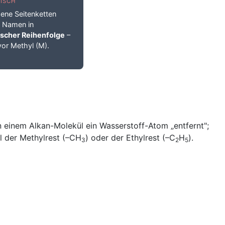
ISCH
ene Seitenketten
m Namen in
ischer Reihenfolge
–
vor Methyl (M).
an einem Alkan-Molekül ein Wasserstoff-Atom „entfernt";
el der Methylrest (–CH
) oder der Ethylrest (–C
H
).
3
2
5