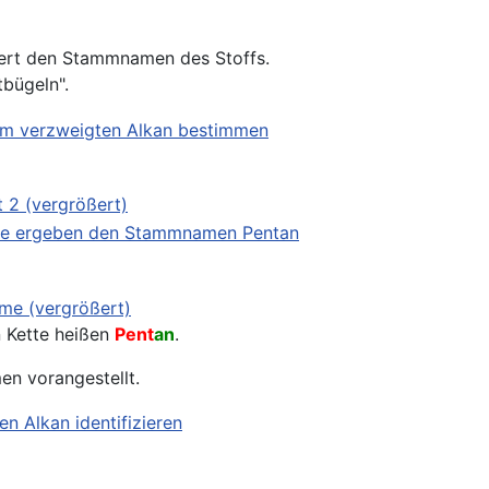
efert den Stammnamen des Stoffs.
tbügeln".
n Kette heißen
Pent
an
.
n vorangestellt.