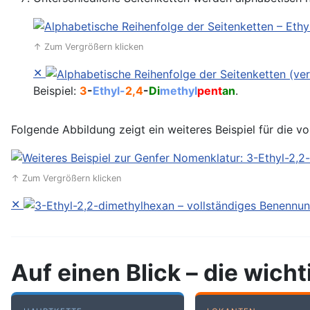
↑ Zum Vergrößern klicken
✕
Beispiel:
3
-
Ethyl-
2,4
-
Di
methyl
pent
an
.
Folgende Abbildung zeigt ein weiteres Beispiel für die 
↑ Zum Vergrößern klicken
✕
Auf einen Blick – die wic