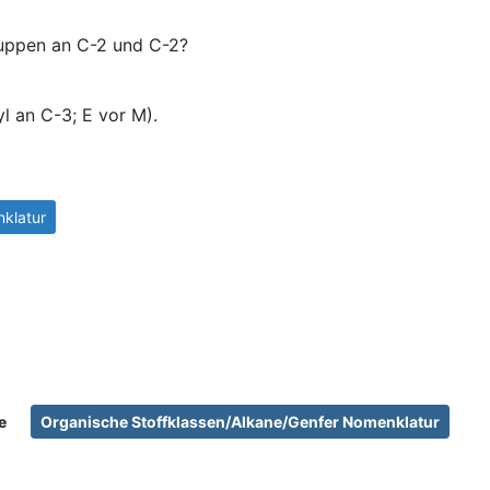
ruppen an C-2 und C-2?
l an C-3; E vor M).
klatur
e
Organische Stoffklassen/Alkane/Genfer Nomenklatur