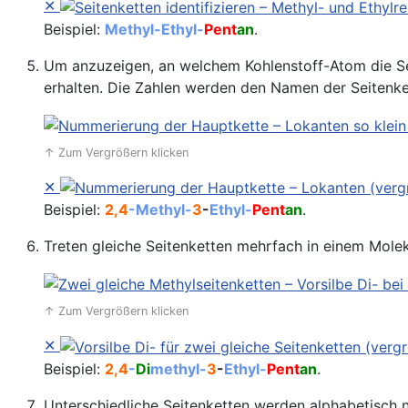
✕
Beispiel:
Methyl-Ethyl-
Pent
an
.
Um anzuzeigen, an welchem Kohlenstoff-Atom die Seit
erhalten. Die Zahlen werden den Namen der Seitenket
↑ Zum Vergrößern klicken
✕
Beispiel:
2,4
-Methyl-
3
-
Ethyl-
Pent
an
.
Treten gleiche Seitenketten mehrfach in einem Molekü
↑ Zum Vergrößern klicken
✕
Beispiel:
2,4
-
Di
methyl-
3
-
Ethyl-
Pent
an
.
Unterschiedliche Seitenketten werden alphabetisch