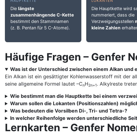
HAUPTKETTE
LOKANTEN
Die
längste
Die Hauptkette wird s
zusammenhängende C-Kette
nummeriert, dass die
bestimmt den Stammnamen
Verzweigungsstellen
(z. B. Pentan für 5 C-Atome).
kleine Zahlen
erhalte
Häufige Fragen – Genfer 
Was ist der Unterschied zwischen einem Alkan und e
Ein Alkan ist ein gesättigter Kohlenwasserstoff mit der 
seine allgemeine Formel lautet –C
H
. Alkylreste tret
n
2n+1
Wie bestimmt man die Hauptkette bei einem verzwe
Warum sollen die Lokanten (Positionszahlen) möglich
Was bedeuten die Vorsilben Di-, Tri- und Tetra-?
In welcher Reihenfolge werden unterschiedliche S
Lernkarten – Genfer Nome