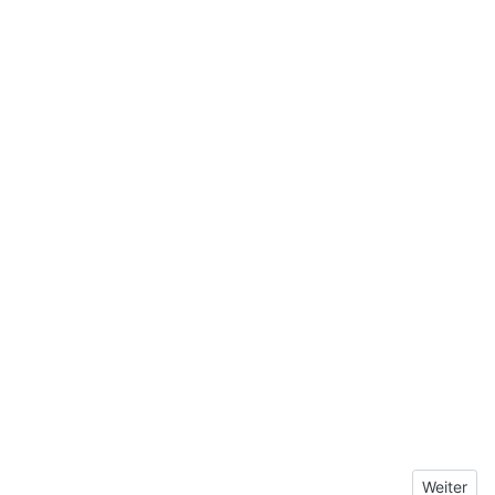
Nächster 
Weiter