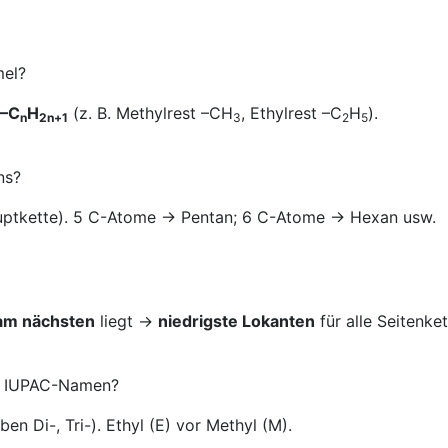
mel?
–C
H
(z. B. Methylrest –CH
, Ethylrest –C
H
).
n
2n+1
3
2
5
ns?
ptkette). 5 C-Atome → Pentan; 6 C-Atome → Hexan usw.
am nächsten
liegt →
niedrigste Lokanten
für alle Seitenket
im IUPAC-Namen?
 Di-, Tri-). Ethyl (E) vor Methyl (M).