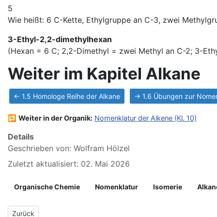
5
Wie heißt: 6 C-Kette, Ethylgruppe an C-3, zwei Methylg
3-Ethyl-2,2-dimethylhexan
(Hexan = 6 C; 2,2-Dimethyl = zwei Methyl an C-2; 3-Ethy
Weiter im Kapitel Alkane
← 1.5 Homologe Reihe der Alkane
→ 1.6 Übungen zur Nomen
🔁
Weiter in der Organik:
Nomenklatur der Alkene (Kl. 10)
Details
Geschrieben von:
Wolfram Hölzel
Zuletzt aktualisiert: 02. Mai 2026
Organische Chemie
Nomenklatur
Isomerie
Alkan
Vorheriger Beitrag: 01.5 Homologe Reihe der Alkane
Zurück