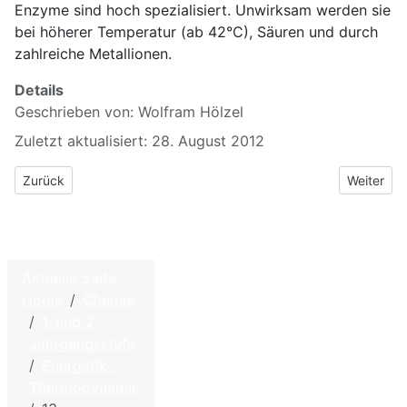
Enzyme sind hoch spezialisiert. Unwirksam werden sie
bei höherer Temperatur (ab 42°C), Säuren und durch
zahlreiche Metallionen.
Details
Geschrieben von:
Wolfram Hölzel
Zuletzt aktualisiert: 28. August 2012
Vorheriger Beitrag: 12.1 Gibbs-Helmholtz: Beispiele
Nächster 
Zurück
Weiter
Aktuelle Seite:
©
2026
Home
Chemie
Home
W.
1. und 2.
Hölzel –
Kontakt
Jahrgangsstufe
Biologie
Energetik -
Impressum - Disclaimer
und
Thermodynamik
Datenschutzbestimmungen
Chemie