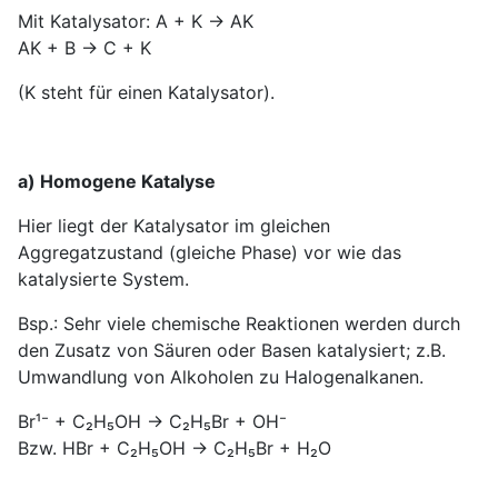
Mit Katalysator: A + K → AK
AK + B → C + K
(K steht für einen Katalysator).
a) Homogene Katalyse
Hier liegt der Katalysator im gleichen
Aggregatzustand (gleiche Phase) vor wie das
katalysierte System.
Bsp.: Sehr viele chemische Reaktionen werden durch
den Zusatz von Säuren oder Basen katalysiert; z.B.
Umwandlung von Alkoholen zu Halogenalkanen.
Br¹⁻ + C₂H₅OH → C₂H₅Br + OH⁻
Bzw. HBr + C₂H₅OH → C₂H₅Br + H₂O