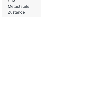
13
für die
Sitemap
Metastabile
Schule
Zustände