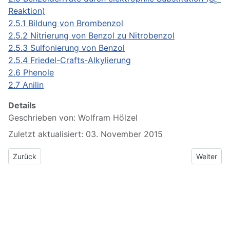
E
Reaktion)
2.5.1 Bildung von Brombenzol
2.5.2 Nitrierung von Benzol zu Nitrobenzol
2.5.3 Sulfonierung von Benzol
2.5.4 Friedel-Crafts-Alkylierung
2.6 Phenole
2.7 Anilin
Details
Geschrieben von:
Wolfram Hölzel
Zuletzt aktualisiert: 03. November 2015
Vorheriger Beitrag: Naturstoffe II
Nächster 
Zurück
Weiter