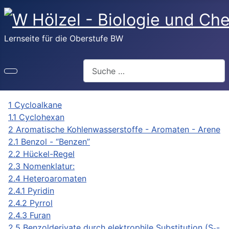
Lernseite für die Oberstufe BW
Suchen
1 Cycloalkane
1.1 Cyclohexan
2 Aromatische Kohlenwasserstoffe - Aromaten - Arene
2.1 Benzol - “Benzen”
2.2 Hückel-Regel
2.3 Nomenklatur:
2.4 Heteroaromaten
2.4.1 Pyridin
2.4.2 Pyrrol
2.4.3 Furan
2.5 Benzolderivate durch elektrophile Substitution (S
-