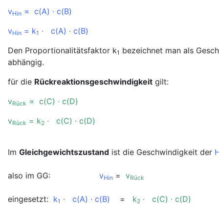
v
∝ c(A) · c(B)
Hin
v
= k
· c(A) · c(B)
Hin
1
Den Proportionalitätsfaktor k
bezeichnet man als Geschw
1
abhängig.
für die
Rückreaktionsgeschwindigkeit
gilt:
v
∝ c(C) · c(D)
Rück
v
= k
· c(C) · c(D)
Rück
2
Im
Gleichgewichtszustand
ist die Geschwindigkeit der
H
also im GG:
v
=
v
Hin
Rück
eingesetzt:
k
· c(A) · c(B)
=
k
· c(C) · c(D)
1
2