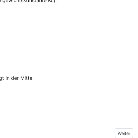
chgewichtskonstante Kc).
t in der Mitte.
Nächster 
Weiter