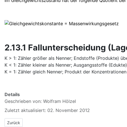
Im Gleichgewichtszustand hat der folgende Quotient bei
2.13.1 Fallunterscheidung (La
K > 1: Zähler größer als Nenner; Endstoffe (Produkte) üb
K < 1: Zähler kleiner als Nenner; Ausgangsstoffe (Edukte)
K = 1: Zähler gleich Nenner; Produkt der Konzentrationen
Details
Geschrieben von:
Wolfram Hölzel
Zuletzt aktualisiert: 02. November 2012
Vorheriger Beitrag: 2.11 Prinzip von Le Chatelier
Zurück