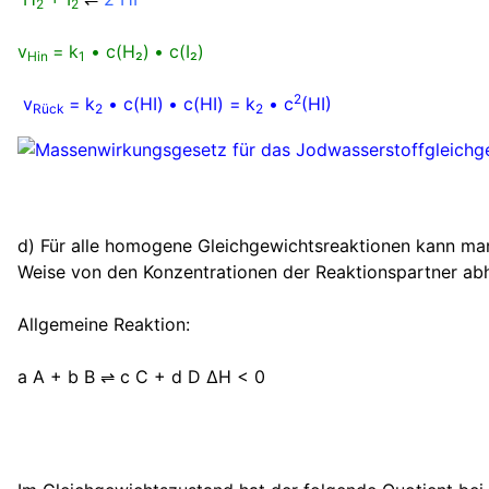
2
2
v
= k
• c(H₂) • c(I₂)
Hin
1
2
v
= k
• c(HI) • c(HI) = k
• c
(HI)
Rück
2
2
d) Für alle homogene Gleichgewichtsreaktionen kann m
Weise von den Konzentrationen der Reaktionspartner ab
Allgemeine Reaktion:
a A + b B ⇌ c C + d D ΔH < 0