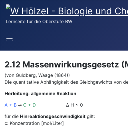
Lernseite für die Oberstufe BW
2.12 Massenwirkungsgesetz 
(von Guldberg, Waage (1864))
Die quantitative Abhängigkeit des Gleichgewichts von d
Herleitung: allgemeine Reaktion
A + B
⇌
C + D
Δ H ≤ 0
für die
Hinreaktionsgeschwindigkeit
gilt:
c: Konzentration [mol/Liter]